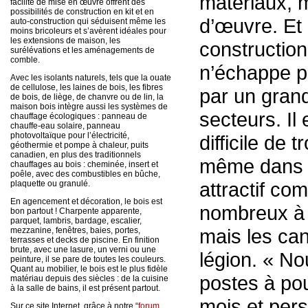
matériaux, 
facilité de mise en œuvre offrent des
possibilités de construction en kit et en
d’œuvre. Et l
auto-construction qui séduisent même les
moins bricoleurs et s’avèrent idéales pour
les extensions de maison, les
construction 
surélévations et les aménagements de
comble.
n’échappe pa
Avec les isolants naturels, tels que la ouate
de cellulose, les laines de bois, les fibres
par un gran
de bois, de liège, de chanvre ou de lin, la
maison bois intègre aussi les systèmes de
secteurs. Il
chauffage écologiques : panneau de
chauffe-eau solaire, panneau
photovoltaïque pour l’électricité,
difficile de 
géothermie et pompe à chaleur, puits
canadien, en plus des traditionnels
même dans 
chauffages au bois : cheminée, insert et
poêle, avec des combustibles en bûche,
attractif com
plaquette ou granulé.
En agencement et décoration, le bois est
nombreux à v
bon partout ! Charpente apparente,
parquet, lambris, bardage, escalier,
mais les ca
mezzanine, fenêtres, baies, portes,
terrasses et decks de piscine. En finition
brute, avec une lasure, un verni ou une
légion. « N
peinture, il se pare de toutes les couleurs.
Quant au mobilier, le bois est le plus fidèle
postes à po
matériau depuis des siècles : de la cuisine
à la salle de bains, il est présent partout.
mois et pers
Sur ce site Internet, grâce à notre “
forum