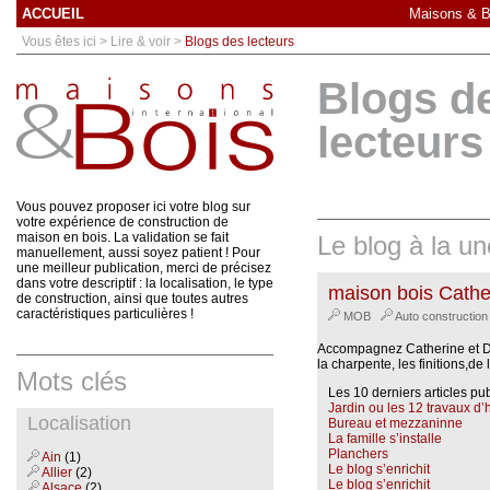
ACCUEIL
Maisons & Bo
Vous êtes ici > Lire & voir >
Blogs des lecteurs
Blogs d
lecteurs
Vous pouvez proposer ici votre blog sur
votre expérience de construction de
maison en bois. La validation se fait
Le blog à la un
manuellement, aussi soyez patient ! Pour
une meilleur publication, merci de précisez
dans votre descriptif : la localisation, le type
maison bois Cathe
de construction, ainsi que toutes autres
caractéristiques particulières !
MOB
Auto constructi
Accompagnez Catherine et Da
la charpente, les finitions,de
Mots clés
Les 10 derniers articles pu
Jardin ou les 12 travaux d’
Localisation
Bureau et mezzaninne
La famille s’installe
Planchers
Ain
(1)
Le blog s’enrichit
Allier
(2)
Le blog s’enrichit
Alsace
(2)