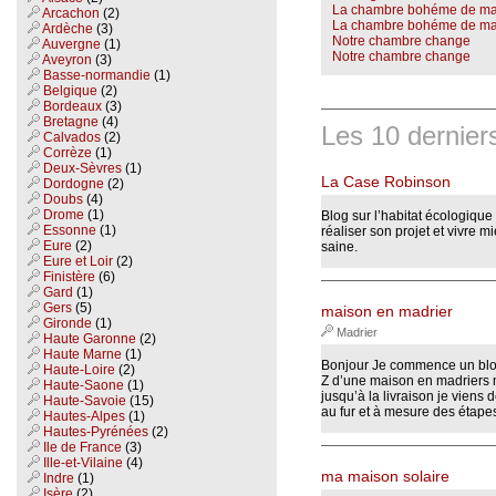
La chambre bohéme de ma f
Arcachon
(2)
La chambre bohéme de ma f
Ardèche
(3)
Notre chambre change
Auvergne
(1)
Notre chambre change
Aveyron
(3)
Basse-normandie
(1)
Belgique
(2)
Bordeaux
(3)
Bretagne
(4)
Les 10 dernier
Calvados
(2)
Corrèze
(1)
Deux-Sèvres
(1)
La Case Robinson
Dordogne
(2)
Doubs
(4)
Drome
(1)
Blog sur l’habitat écologique
Essonne
(1)
réaliser son projet et vivre
Eure
(2)
saine.
Eure et Loir
(2)
Finistère
(6)
Gard
(1)
Gers
(5)
maison en madrier
Gironde
(1)
Madrier
Haute Garonne
(2)
Haute Marne
(1)
Bonjour Je commence un blog 
Haute-Loire
(2)
Z d’une maison en madriers m
Haute-Saone
(1)
jusqu’à la livraison je viens
Haute-Savoie
(15)
au fur et à mesure des étapes
Hautes-Alpes
(1)
Hautes-Pyrénées
(2)
Ile de France
(3)
Ille-et-Vilaine
(4)
ma maison solaire
Indre
(1)
Isère
(2)