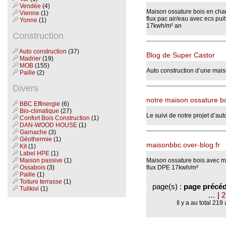
Vendée
(4)
Maison ossature bois en cha
Vienne
(1)
flux pac air/eau avec ecs pu
Yonne
(1)
17kwh/m² an
Construction
Auto construction
(37)
Blog de Super Castor
Madrier
(19)
MOB
(155)
Auto construction d’une maiso
Paille
(2)
Divers
notre maison ossature b
BBC Effinergie
(6)
Bio-climatique
(27)
Le suivi de notre projet d’aut
Confort Bois Construction
(1)
DAN-WOOD HOUSE
(1)
Garnache
(3)
Géothermie
(1)
maisonbbc.over-blog.fr
Kit
(1)
Label HPE
(1)
Maison passive
(1)
Maison ossature bois avec 
Ossabois
(3)
flux DPE 17kwh/m²
Paille
(1)
Toiture terrasse
(1)
page(s) :
page précé
Tulikivi
(1)
…
|
2
Il y a au total 219