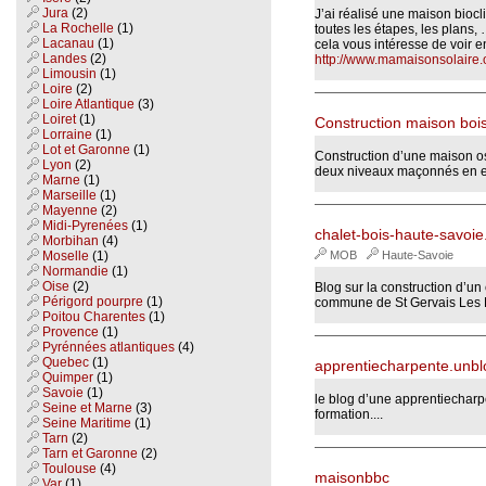
Jura
(2)
J’ai réalisé une maison biocl
La Rochelle
(1)
toutes les étapes, les plans, 
Lacanau
(1)
cela vous intéresse de voir e
Landes
(2)
http://www.mamaisonsolaire.
Limousin
(1)
Loire
(2)
Loire Atlantique
(3)
Loiret
(1)
Construction maison boi
Lorraine
(1)
Lot et Garonne
(1)
Construction d’une maison os
Lyon
(2)
deux niveaux maçonnés en e
Marne
(1)
Marseille
(1)
Mayenne
(2)
Midi-Pyrenées
(1)
chalet-bois-haute-savoi
Morbihan
(4)
Moselle
(1)
MOB
Haute-Savoie
Normandie
(1)
Oise
(2)
Blog sur la construction d’u
Périgord pourpre
(1)
commune de St Gervais Les 
Poitou Charentes
(1)
Provence
(1)
Pyrénnées atlantiques
(4)
Quebec
(1)
apprentiecharpente.unblo
Quimper
(1)
Savoie
(1)
le blog d’une apprentiecharp
Seine et Marne
(3)
formation....
Seine Maritime
(1)
Tarn
(2)
Tarn et Garonne
(2)
Toulouse
(4)
maisonbbc
Var
(1)