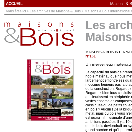
ACCUEIL
Maisons & Bo
Vous êtes ici > Les archives de Maisons & Bois > Maisons & Bois International
Les arc
Maisons
MAISONS & BOIS INTERNA
N°161
Un merveilleux matériau
La capacité du bois de prend
noble matériau que nous met
largement démontré ses quali
n’occupe toujours pas la plac
de la construction. Regardez
Regardez bien tous ces lotiss
qui fleurissent en périphérie
vastes ensembles composés 
classiques ou de petits colle
en bois ? Aucun ! De la briqu
métal, mais du bois vous n’e
est quasi infinitésimale d’un
ambitions passées. Il y a 10
que le bois deviendrait un sy
grand nombre et qu’il pourrait