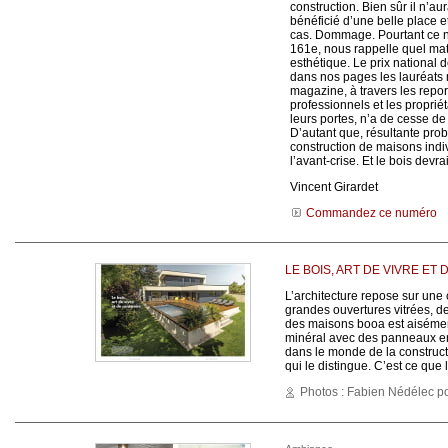
construction. Bien sûr il n’aur
bénéficié d’une belle place 
cas. Dommage. Pourtant ce no
161e, nous rappelle quel mate
esthétique. Le prix national 
dans nos pages les lauréats
magazine, à travers les repor
professionnels et les proprié
leurs portes, n’a de cesse de d
D’autant que, résultante pro
construction de maisons indiv
l’avant-crise. Et le bois devra
Vincent Girardet
Commandez ce numéro
LE BOIS, ART DE VIVRE ET
L’architecture repose sur une 
grandes ouvertures vitrées, de
des maisons booa est aisémen
minéral avec des panneaux e
dans le monde de la construction
qui le distingue. C’est ce que
Photos : Fabien Nédélec 