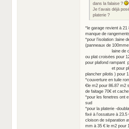
dans la falaise ?
Je t'avais déjà posé
platerie ?
*le garage revient à 21
manque de rangements
*pour l'isolation :laine
(panneaux de 100mmen
laine de cellu.100
ou plat croisées pou
pour plafond rampant p
et pour plancher e
plancher pilotis ) pour 
*couverture en tuile r
€le m2 pour 86.87 m2 s
de faitage 70€ et cach
*pour les fenetres ont 
sud
*pour la platerie -doub
fixé à l'ossature à 
cloison de séparation 
mm à 35 € le m2 pour 1