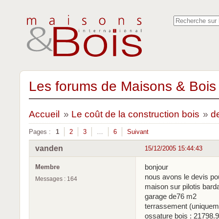
Les forums de Maisons & Bois 
Accueil
»
Le coût de la construction bois
»
d
Pages :
1
2
3
…
6
Suivant
vanden
15/12/2005 15:44:43
bonjour
Membre
nous avons le devis po
Messages : 164
maison sur pilotis bar
garage de76 m2
terrassement (uniqueme
ossature bois : 21798.