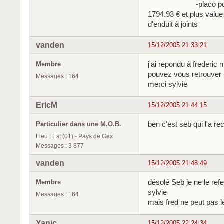
-placo pour plafond
1794.93 € et plus valu
d'enduit à joints
vanden
15/12/2005 21:33:21
j'ai repondu à frederic m
Membre
pouvez vous retrouve
Messages : 164
merci sylvie
EricM
15/12/2005 21:44:15
ben c'est seb qui l'a re
Particulier dans une M.O.B.
Lieu : Est (01) - Pays de Gex
Messages : 3 877
vanden
15/12/2005 21:48:49
désolé Seb je ne le refe
Membre
sylvie
Messages : 164
mais fred ne peut pas le
Yanic
15/12/2005 22:24:34