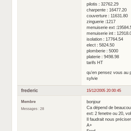
pilotis : 32762.29
charpente : 16477.20
couverture : 11631.80
zinguerie :1217
menuiserie ext :19584.
menuiserie int : 12918.
isolation : 17764.54
elect : 5824.50
plomberie : 5000
platerie : 9498.98
tarifs HT
qu'en pensez vous au 
sylvie
frederic
15/12/2005 20:00:45
bonjour
Membre
Ca dépend de beaucoup
Messages : 28
ext: 2 fenetre ou 20, vol
Il faudrait nous préciser
A+
Fred