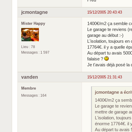
jcmontagne
15/12/2005 20:43:43
1400€/m2 ça semble cor
Mister Happy
Le garage te reviens (
garage au début :-)
L'isolation, toujours e
17764€. il y a quelle ép
Lieu : 78
Messages : 1 597
Au départ tu avais 5000
falaise ?
Je t'avais déjà posé la 
vanden
15/12/2005 21:31:43
Membre
jcmontagne a écrit
Messages : 164
1400€/m2 ça semble
Le garage te revien
mettre de garage au
L'isolation, toujou
énorme 17764€. il y 
Au départ tu avais 