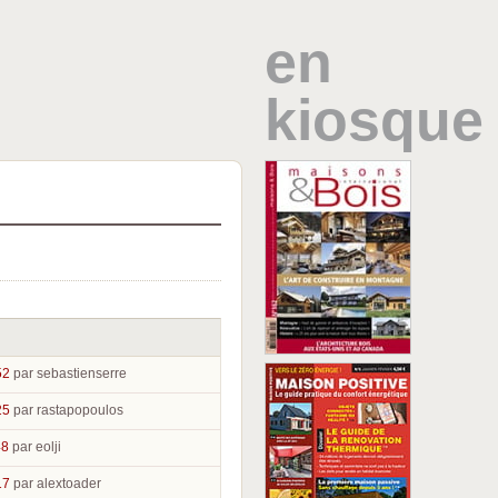
en
kiosque
52
par sebastienserre
25
par rastapopoulos
48
par eolji
17
par alextoader