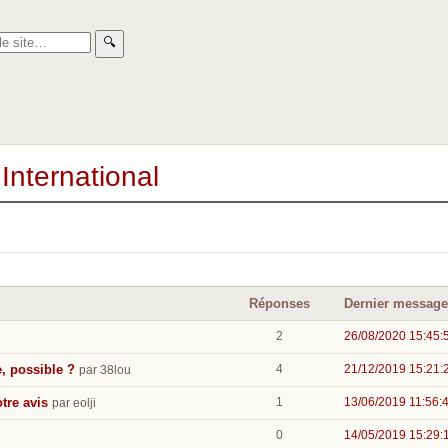
🔍︎
International
Réponses
Dernier message
2
26/08/2020 15:45:
, possible ?
4
21/12/2019 15:21:
par 38lou
tre avis
1
13/06/2019 11:56:
par eolji
0
14/05/2019 15:29: