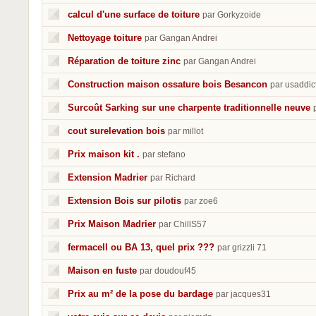
calcul d'une surface de toiture
par Gorkyzoide
Nettoyage toiture
par Gangan Andrei
Réparation de toiture zinc
par Gangan Andrei
Construction maison ossature bois Besancon
par usaddic
Surcoût Sarking sur une charpente traditionnelle neuve
cout surelevation bois
par millot
Prix maison kit .
par stefano
Extension Madrier
par Richard
Extension Bois sur pilotis
par zoe6
Prix Maison Madrier
par ChillS57
fermacell ou BA 13, quel prix ???
par grizzli 71
Maison en fuste
par doudouf45
Prix au m² de la pose du bardage
par jacques31