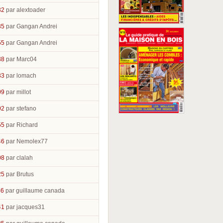
32
par alextoader
35
par Gangan Andrei
55
par Gangan Andrei
38
par Marc04
33
par lomach
09
par millot
02
par stefano
55
par Richard
46
par Nemolex77
08
par clalah
25
par Brutus
46
par guillaume canada
41
par jacques31