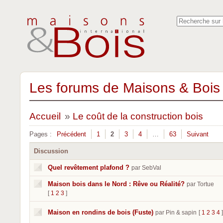
Les forums de Maisons & Bois 
Accueil
»
Le coût de la construction bois
Pages :
Précédent
1
2
3
4
…
63
Suivant
Discussion
Quel revêtement plafond ?
par SebVal
Maison bois dans le Nord : Rêve ou Réalité?
par Tortue
[
1
2
3
]
Maison en rondins de bois (Fuste)
par Pin & sapin
[
1
2
3
4
]