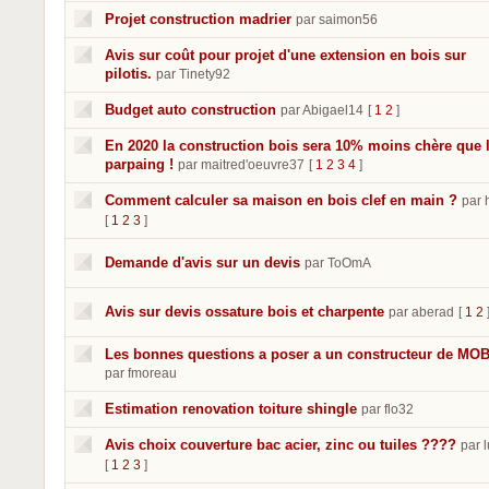
Projet construction madrier
par saimon56
Avis sur coût pour projet d'une extension en bois sur
pilotis.
par Tinety92
Budget auto construction
par Abigael14
[
1
2
]
En 2020 la construction bois sera 10% moins chère que 
parpaing !
par maitred'oeuvre37
[
1
2
3
4
]
Comment calculer sa maison en bois clef en main ?
par 
[
1
2
3
]
Demande d'avis sur un devis
par ToOmA
Avis sur devis ossature bois et charpente
par aberad
[
1
2
Les bonnes questions a poser a un constructeur de MO
par fmoreau
Estimation renovation toiture shingle
par flo32
Avis choix couverture bac acier, zinc ou tuiles ????
par 
[
1
2
3
]