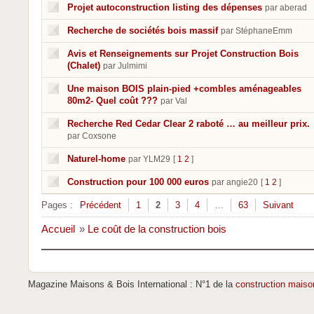
Projet autoconstruction listing des dépenses
par aberad
Recherche de sociétés bois massif
par StéphaneEmm
Avis et Renseignements sur Projet Construction Bois
(Chalet)
par Julmimi
Une maison BOIS plain-pied +combles aménageables
80m2- Quel coût ???
par Val
Recherche Red Cedar Clear 2 raboté … au meilleur prix.
par Coxsone
Naturel-home
par YLM29
[
1
2
]
Construction pour 100 000 euros
par angie20
[
1
2
]
Pages :
Précédent
1
2
3
4
…
63
Suivant
Accueil
»
Le coût de la construction bois
Magazine Maisons & Bois International : N°1 de la
construction maiso