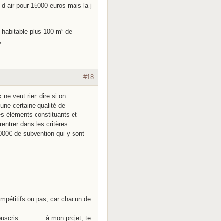
d air pour 15000 euros mais la j
m² habitable plus 100 m² de
s,
#18
 ne veut rien dire si on
 une certaine qualité de
les éléments constituants et
rentrer dans les critères
000€ de subvention qui y sont
ompétitifs ou pas, car chacun de
ù tu souscris à mon projet, te