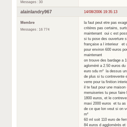
Messages : 30
alainlandry967
14/08/2006 19:35:13
Membre
la faut peut etre pas exag
critéres pas certains, surt
Messages : 16 774
maintenant oui c est possi
si tu pose des ouverture s
française a l interieur et
pour environ 600 euros po
maintenant
on trouve des bardage a 1
agloméré a 2.50 euros du m
euro sdu m² la dessus un 
de plus si tu contrevente 
verre pour ta finition interi
il te faut pour une maiso
menuiseries tu peux faire 
1800 euros, et le contrev
maxi 2000 euros et tu as u
de ce que lon veut si on v
m²
60 ml soit 110 euro de fe
84 euros d agglomérés et 