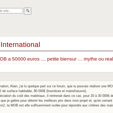
🔍︎
International
OB a 50000 euros .... petite biensur … mythe ou real
imation, Alain, j'ai lu quelque part sur ce forum, que tu pouvais réaliser une M
de surface habitable, 80 000€ (fourniture et maind'oeuvre).
réciation du coût des matériaux, il rentrerait dans ce cas, pour 20 à 30 000€ de
que je galère pour obtenir les meilleurs prix dans mon projet et, qu'en serrant
 m2, ta MOB est elle suffisemment isolée pour répondre aux critères des m