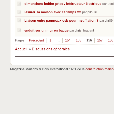
dimensions boitier prise , intérrupteur électrique
par deni
lasurer sa maison avec ce temps !!!!
par piloulili
Liaison entre panneaux osb pour insufflation ?
par chr89
enduit sur un mur en bauge
par chris_brabant
Pages :
Précédent
1
…
154
155
156
157
158
Accueil
»
Discussions générales
Magazine Maisons & Bois International : N°1 de la
construction maiso