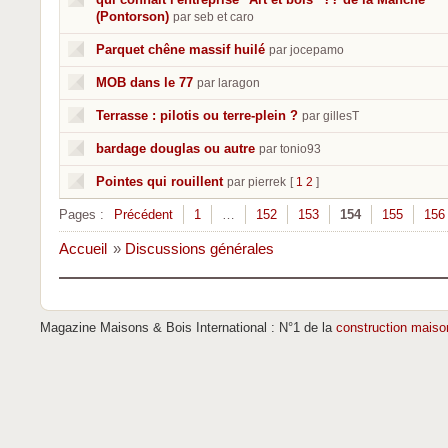
(Pontorson)
par seb et caro
Parquet chêne massif huilé
par jocepamo
MOB dans le 77
par laragon
Terrasse : pilotis ou terre-plein ?
par gillesT
bardage douglas ou autre
par tonio93
Pointes qui rouillent
par pierrek
[
1
2
]
Pages :
Précédent
1
…
152
153
154
155
156
Accueil
»
Discussions générales
Magazine Maisons & Bois International : N°1 de la
construction maiso