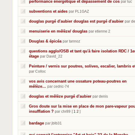
performance énergétique et dépassement de cos
par luc
subventions et aides
par PL1GAZ
douglas purgé d'aubier douglas est purgé d'aubier
par de
menuiserie en mélèze/ douglas
par etienne 2
Douglas & épicéa
par tannoz
questions agglo/OSB et tant qu'à faire isolation RDC / 1e
étage
par David_22
Peinture / vernis sur poutres, solives, escalier, lambris et
par Colloc
vos avis concernant une ossature poteau-poutres en
mélèze…
par cedric-74
douglas et mélèze purgé d'aubier
par denis
Gros doute sur la mise en place de mon pare-vapeur po
insufflation ?
par chr89
[
1
2
]
bardage
par jblb31
qui connait l'entreprise "Art et bois" ?? de la Manche