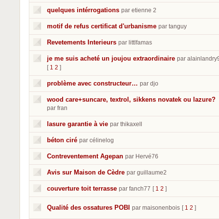
quelques intérrogations
par etienne 2
motif de refus certificat d'urbanisme
par tanguy
Revetements Interieurs
par littlfamas
je me suis acheté un joujou extraordinaire
par alainlandry
[
1
2
]
problème avec constructeur…
par djo
wood care+suncare, textrol, sikkens novatek ou lazure?
par fran
lasure garantie à vie
par thikaxell
béton ciré
par célinelog
Contreventement Agepan
par Hervé76
Avis sur Maison de Cèdre
par guillaume2
couverture toit terrasse
par fanch77
[
1
2
]
Qualité des ossatures POBI
par maisonenbois
[
1
2
]