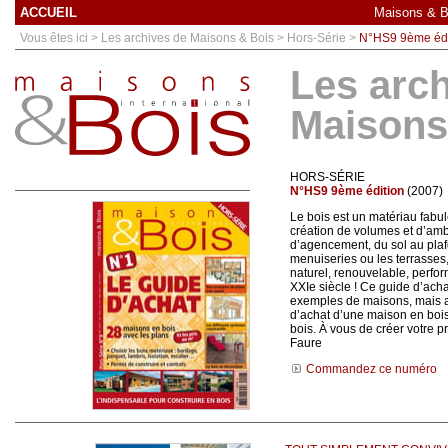
ACCUEIL
Maisons & Bo
Vous êtes ici > Les archives de Maisons & Bois > Hors-Série >
N°HS9 9ème édi
Les arc
Maisons
HORS-SÉRIE
N°HS9 9ème édition
(2007)
Le bois est un matériau fabul
création de volumes et d’am
d’agencement, du sol au plaf
menuiseries ou les terrasses,
naturel, renouvelable, perform
XXIe siècle ! Ce guide d’ach
exemples de maisons, mais 
d’achat d’une maison en boi
bois. À vous de créer votre p
Faure
Commandez ce numéro