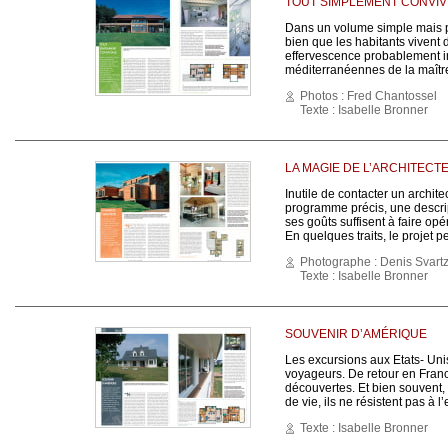
TOUT SIMPLEMENT CONVIV
Dans un volume simple mais p
bien que les habitants vivent 
effervescence probablement in
méditerranéennes de la maître
Photos : Fred Chantossel
Texte : Isabelle Bronner
LA MAGIE DE L’ARCHITECT
Inutile de contacter un archit
programme précis, une descrip
ses goûts suffisent à faire op
En quelques traits, le projet p
Photographe : Denis Svart
Texte : Isabelle Bronner
SOUVENIR D’AMÉRIQUE
Les excursions aux Etats- Uni
voyageurs. De retour en Franc
découvertes. Et bien souvent
de vie, ils ne résistent pas à 
Texte : Isabelle Bronner