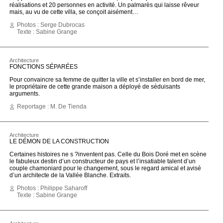
réalisations et 20 personnes en activité. Un palmarès qui laisse rêveur
mais, au vu de cette villa, se conçoit aisément…
Photos : Serge Dubrocas
Texte : Sabine Grange
Architecture
FONCTIONS SÉPARÉES
Pour convaincre sa femme de quitter la ville et s’installer en bord de mer,
le propriétaire de cette grande maison a déployé de séduisants
arguments.
Reportage : M. De Tienda
Architecture
LE DÉMON DE LA CONSTRUCTION
Certaines histoires ne s ?inventent pas. Celle du Bois Doré met en scène
le fabuleux destin d’un constructeur de pays et l’insatiable talent d’un
couple chamoniard pour le changement, sous le regard amical et avisé
d’un architecte de la Vallée Blanche. Extraits.
Photos : Philippe Saharoff
Texte : Sabine Grange