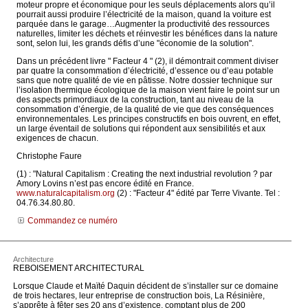
moteur propre et économique pour les seuls déplacements alors qu’il
pourrait aussi produire l’électricité de la maison, quand la voiture est
parquée dans le garage…Augmenter la productivité des ressources
naturelles, limiter les déchets et réinvestir les bénéfices dans la nature
sont, selon lui, les grands défis d’une "économie de la solution".
Dans un précédent livre " Facteur 4 " (2), il démontrait comment diviser
par quatre la consommation d’électricité, d’essence ou d’eau potable
sans que notre qualité de vie en pâtisse. Notre dossier technique sur
l’isolation thermique écologique de la maison vient faire le point sur un
des aspects primordiaux de la construction, tant au niveau de la
consommation d’énergie, de la qualité de vie que des conséquences
environnementales. Les principes constructifs en bois ouvrent, en effet,
un large éventail de solutions qui répondent aux sensibilités et aux
exigences de chacun.
Christophe Faure
(1) : "Natural Capitalism : Creating the next industrial revolution ? par
Amory Lovins n’est pas encore édité en France.
www.naturalcapitalism.org
(2) : "Facteur 4" édité par Terre Vivante. Tel :
04.76.34.80.80.
Commandez ce numéro
Architecture
REBOISEMENT ARCHITECTURAL
Lorsque Claude et Maïté Daquin décident de s’installer sur ce domaine
de trois hectares, leur entreprise de construction bois, La Résinière,
s’apprête à fêter ses 20 ans d’existence, comptant plus de 200