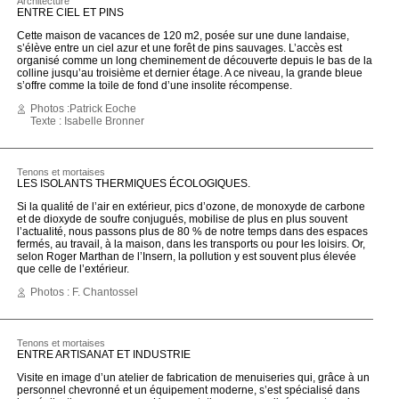
Architecture
ENTRE CIEL ET PINS
Cette maison de vacances de 120 m2, posée sur une dune landaise,
s’élève entre un ciel azur et une forêt de pins sauvages. L’accès est
organisé comme un long cheminement de découverte depuis le bas de la
colline jusqu’au troisième et dernier étage. A ce niveau, la grande bleue
s’offre comme la toile de fond d’une insolite récompense.
Photos :Patrick Eoche
Texte : Isabelle Bronner
Tenons et mortaises
LES ISOLANTS THERMIQUES ÉCOLOGIQUES.
Si la qualité de l’air en extérieur, pics d’ozone, de monoxyde de carbone
et de dioxyde de soufre conjugués, mobilise de plus en plus souvent
l’actualité, nous passons plus de 80 % de notre temps dans des espaces
fermés, au travail, à la maison, dans les transports ou pour les loisirs. Or,
selon Roger Marthan de l’Insern, la pollution y est souvent plus élevée
que celle de l’extérieur.
Photos : F. Chantossel
Tenons et mortaises
ENTRE ARTISANAT ET INDUSTRIE
Visite en image d’un atelier de fabrication de menuiseries qui, grâce à un
personnel chevronné et un équipement moderne, s’est spécialisé dans