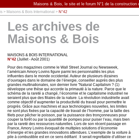
Maisons & Bois, le site et le forum N°1 de la construction
is > Maisons & Bois International >
N°42
Les archives de
Maisons & Bois
MAISONS & BOIS INTERNATIONAL
N°42
(Juillet - Août 2001)
Pour des magazines comme le Wall Street Journal ou Newsweek,
l’américain Amory Lovins figure parmi les personnalités les plus
influentes dans le monde occidental. Auteur de plusieurs dizaines
d’ouvrages dans le domaine de l’énergie, conseiller auprès des plus
grandes multinationales, son dernier livre "Natural Capitalism ? (1)
développe une thèse qui accorde la primauté à la nature. Parce que le
schéma de la rareté a changé, l’économie et le capitalisme industriel ne
seraient plus que des filiales de la nature. La révolution industrielle avait
comme objectif d’augmenter la productivité du travail pour permettre le
progrès. Grâce aux machines et aux technologies nouvelles, les limites
ne sont plus fixées par la capacité de travail de l’homme, par la taille des
filets pour pêcher le poisson, par la puissance des tronçonneuses pour
couper la forêt ou par la quantité de pompes pour puiser l’eau, mais bien
par la rareté des ressources naturelles. Lors de son récent passage en
France, Amory Lovins évoquait de multiples solutions d’économie
d’énergie et les grandes innovations attendues. L’exemple de la voiture à
pile à combustible est en ce sens édifiant : Il serait regrettable d’utiliser ce