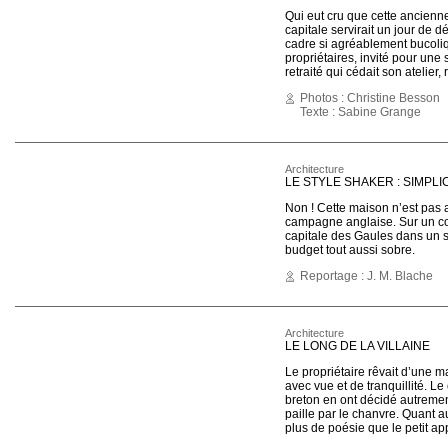
Qui eut cru que cette ancienne
capitale servirait un jour de dé
cadre si agréablement bucoli
propriétaires, invité pour une 
retraité qui cédait son atelier, 
Photos : Christine Besson
Texte : Sabine Grange
Architecture
LE STYLE SHAKER : SIMPLI
Non ! Cette maison n’est pas 
campagne anglaise. Sur un co
capitale des Gaules dans un 
budget tout aussi sobre.
Reportage : J. M. Blache
Architecture
LE LONG DE LA VILLAINE
Le propriétaire rêvait d’une m
avec vue et de tranquillité. Le
breton en ont décidé autrement
paille par le chanvre. Quant 
plus de poésie que le petit a