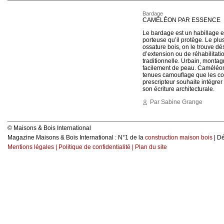
Bardage
CAMÉLÉON PAR ESSENCE
Le bardage est un habillage ex
porteuse qu’il protège. Le pl
ossature bois, on le trouve dé
d’extension ou de réhabilitati
traditionnelle. Urbain, monta
facilement de peau. Caméléon 
tenues camouflage que les cou
prescripteur souhaite intégrer
son écriture architecturale.
Par Sabine Grange
© Maisons & Bois International
Magazine Maisons & Bois International : N°1 de la
construction maison bois
| D
Mentions légales
|
Politique de confidentialité
|
Plan du site