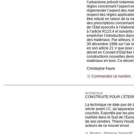
l’urbanisme prévoit notamme
règles concernant l’aspect ex
réglementer l’aspect des maté
respect des règles applicable
être refusé en raison de la 
des prescriptions concernant 
de l’Etat associés à l’élabor
à l’article R123.4 et suivant
empêcher l’introduction dans 
des matériaux. Par ailleurs, 
30 décembre 1996 sur l’air et l
en son article 21 V que pour 
décret en Conseil d’Etat fixe
constructions nouvelles devr
matériaux en bois. Ce décret 
Christophe Faure
Commandez ce numéro
Architecture
CONSTRUITE POUR L’ÉTER
La technique ne date pas de la
siècle avant J.C. qu’apparais
couchés. Exportée par les pi
oubliée dans le Sud de l’Europe
de ses cendres. Thierry Houdar
acteurs de ce nouvel envol.
Photos : Philippe Saharoff