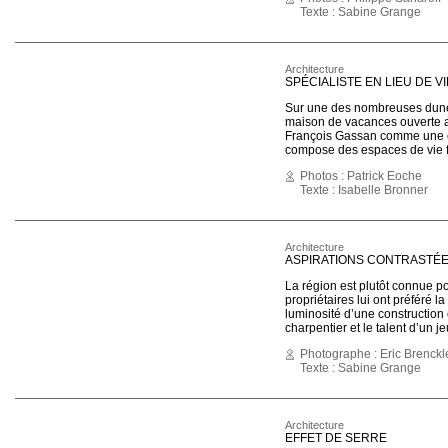
Texte : Sabine Grange
Architecture
SPÉCIALISTE EN LIEU DE VI
Sur une des nombreuses dune
maison de vacances ouverte au
François Gassan comme une cu
compose des espaces de vie fa
Photos : Patrick Eoche
Texte : Isabelle Bronner
Architecture
ASPIRATIONS CONTRASTÉ
La région est plutôt connue pou
propriétaires lui ont préféré la
luminosité d’une construction
charpentier et le talent d’un j
Photographe : Eric Brenckl
Texte : Sabine Grange
Architecture
EFFET DE SERRE