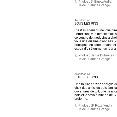
Photos : S. Bigot /Andia
Texte : Sabine Grange
Architecture
SOUS LES PINS
C’est au coeur d’une jolie pi
Ferret sans vue directe mais 
ce couple de médecins a choi
voilà une dizaine d’années. P
principale en zone urbaine et l
espoir d’y séjourner un jour à
Photos : Serge Dubrocas
Texte : Sabine Grange
Architecture
BULLE DE BOIS
Une toiture en zinc aperçue da
chez des amis, du bois familia
ouvertures de toit, une passio
bois et le savoir-faire de deux
bretonne.
Photos : JP Roze/ Andia
Texte : Sabine Grange