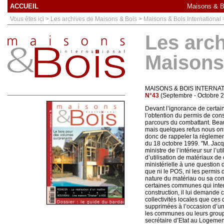
ACCUEIL
Maisons & Bo
Vous êtes ici > Les archives de Maisons & Bois > Maisons & Bois International
Les arc
Maisons
MAISONS & BOIS INTERNA
N°43
(Septembre - Octobre 
Devant l’ignorance de certa
l’obtention du permis de cons
parcours du combattant. Beau
mais quelques refus nous ont
donc de rappeler la réglement
du 18 octobre 1999. "M. Jacqu
ministre de l’intérieur sur l’
d’utilisation de matériaux de
ministérielle à une question 
que ni le POS, ni les permis 
nature du matériau ou sa comp
certaines communes qui inte
construction, il lui demande 
collectivités locales que ces 
supprimées à l’occasion d’un
les communes ou leurs group
secrétaire d’Etat au Logemen