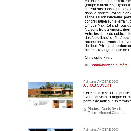
Valoriser l’homme et son trav
groupe d’architectes lyonnai
fédérateurs dans la pratique d
dans la société. Politique en
sèche, raison intérieure, por
concrétisation sur le terrain,
ton que Max Rolland nous gu
Maisons Bois à Angers. Bien 
Entre les choix du public et l
des "possibles" s’offre à to
récompenses, vous découvrir
de deux Prix d’architecture 
matériaux, augure t’elle de l’
Christophe Faure
Commandez ce numéro
Palmarès ANGERS 2003
A BRAS OUVERT
Cette oasis a séduit le publi
"A bras ouverts". Longue et im
permis de batir sur un terrain 
Photos : Denis Svartz
Texte : Vincent Girardet
Palmarès ANGERS 2003