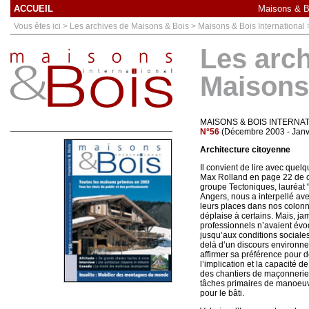
ACCUEIL
Maisons & Bo
Vous êtes ici > Les archives de Maisons & Bois > Maisons & Bois International
Les arc
Maisons
MAISONS & BOIS INTERNA
N°56
(Décembre 2003 - Janv
Architecture citoyenne
Il convient de lire avec quel
Max Rolland en page 22 de c
groupe Tectoniques, lauréat 
Angers, nous a interpellé ave
leurs places dans nos colonn
déplaise à certains. Mais, ja
professionnels n’avaient évoq
jusqu’aux conditions sociales 
delà d’un discours environne
affirmer sa préférence pour de
l’implication et la capacité d
des chantiers de maçonnerie
tâches primaires de manoeuvr
pour le bâti.