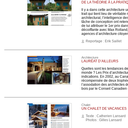
DE LA THÉORIE À LA PRATI
ll y a dans cette architecture
trait qui tient lieu de véritabl
architectural, l’intelligence d
tâche de conception ont retenu
de lui attribuer le 1er prix d
décoiffante avec Max Rolland,
agences d’architecture citoyen
Reportage : Erik Saillet
Architecture
LAURÉAT D’AILLEURS
Quelles sont les tendances de 
monde ? Les Prix d’architectu
indications. En 2002, au Canad
récompensée de deux trophées
l’assodation des architectes de
bois par le Conseil Canadien 
Chalet
UN CHALET DE VACANCES
Texte : Catherien Lansard
Photos : Gilles Lansard