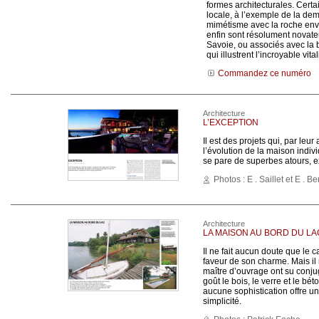
formes architecturales. Certai
locale, à l’exemple de la de
mimétisme avec la roche env
enfin sont résolument novate
Savoie, ou associés avec la 
qui illustrent l’incroyable vit
Commandez ce numéro
Architecture
L’EXCEPTION
Il est des projets qui, par le
l’évolution de la maison indi
se pare de superbes atours, exc
Photos : E . Saillet et E . 
Architecture
LA MAISON AU BORD DU LA
Il ne fait aucun doute que le 
faveur de son charme. Mais il n
maître d’ouvrage ont su conju
goût le bois, le verre et le bé
aucune sophistication offre un
simplicité.