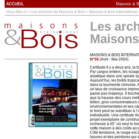
ACCUEIL
Maisons & Bo
Vous êtes ici > Les archives de Maisons & Bois > Maisons & Bois International
Les arc
Maisons
MAISONS & BOIS INTERNA
N°58
(Avril - Mai 2004)
Certitude Il y a deux ans, la 
Par cargos entiers, les sciag
asiatique dans une spirale s
Aujourd’hui, les forêts tropic
dans la tourmente chinoise. 
un taux de croissance impres
passe pas inaperçu. Il touche
que la hausse des cours mettr
béton, gros consommateurs de
environnementales et ses capa
le bois peut se substituer à l’
individuelle. Une certitude 
projet exemplaire de construc
rocheuse à 45° où seul le boi
cette maison à des coûts acce
Côté tendance, le rouge est à
lasures et des peintures qui 