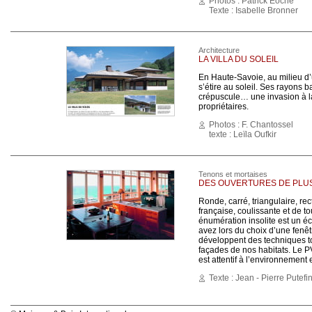
Photos : Patrick Eoche
Texte : Isabelle Bronner
Architecture
LA VILLA DU SOLEIL
En Haute-Savoie, au milieu d’
s’étire au soleil. Ses rayons 
crépuscule… une invasion à l
propriétaires.
Photos : F. Chantossel
texte : Leïla Oufkir
Tenons et mortaises
DES OUVERTURES DE PLU
Ronde, carré, triangulaire, rect
française, coulissante et de t
énumération insolite est un é
avez lors du choix d’une fenêt
développent des techniques to
façades de nos habitats. Le P
est attentif à l’environnement 
Texte : Jean - Pierre Putefi