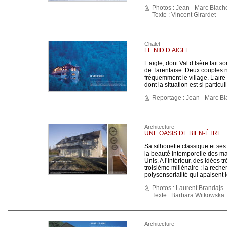
Photos : Jean - Marc Blach
Texte : Vincent Girardet
Chalet
LE NID D’AIGLE
L’aigle, dont Val d’Isère fait 
de Tarentaise. Deux couples 
fréquemment le village. L’aire
dont la situation est si particu
Reportage : Jean - Marc B
Architecture
UNE OASIS DE BIEN-ÊTRE
Sa silhouette classique et ses 
la beauté intemporelle des ma
Unis. A l’intérieur, des idées 
troisième millénaire : la rech
polysensorialité qui apaisent le
Photos : Laurent Brandajs
Texte : Barbara Witkowska
Architecture