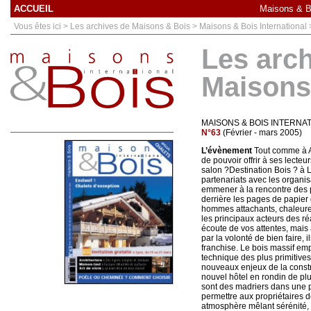
ACCUEIL
Maisons & Bo
Vous êtes ici > Les archives de Maisons & Bois > Maisons & Bois International
Les arc
Maisons
MAISONS & BOIS INTERNA
N°63
(Février - mars 2005)
L’évènement
Tout comme à An
de pouvoir offrir à ses lecteu
salon ?Destination Bois ? à
partenariats avec les organis
emmener à la rencontre des p
derrière les pages de papier
hommes attachants, chaleureu
les principaux acteurs des ré
écoute de vos attentes, mais
par la volonté de bien faire, 
franchise. Le bois massif emp
technique des plus primitiv
nouveaux enjeux de la constr
nouvel hôtel en rondin de plu
sont des madriers dans une pa
permettre aux propriétaires d
atmosphère mêlant sérénité, 