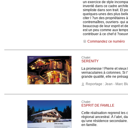
un exercice de style incompa
inventé dans ce cadre archite
simpliste dans son trait. Et p
quelques-unes des plus belle
citer l ?un des propriétaires
contremaîtres, ouvriers- qui a
beaucoup de leur esprit et de
est un peu comme aux temps d
contribuer à ce chef d ?oeuv
Commandez ce numéro
Chalet
SERENITY
La promesse ! Pierre et vieux
vernaculaires à colonnes. Si l
grande qualité, elle ne présa
Reportage : Jean - Marc B
Chalet
ESPRIT DE FAMILLE
Cette réalisation reprend les c
régional ancestral. À l’abri, d
qu’une résidence secondaire. 
en famille.