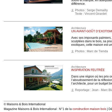
sobre et marqué, en adéquation
différence.
Photos : Serge Demailly
Texte : Vincent Girardet
Architecture
UN AVANT-GOÛT D’EXOTIS
Avec ses imposants palmiers, q
sculptées dans le bois, sa pis
exotiques, cette maison est u
Photos : Marc de Tienda
Architecture
INSPIRATION FEUTRÉE
Dans une région où les prix on
l’aboutissement de la réflexio
l’architecte, pour un budget bi
Reportage : Jean - Marc B
© Maisons & Bois International
Magazine Maisons & Bois International : N°1 de la
construction maison bois
| D