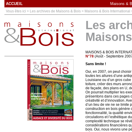
ACCUEIL
Maisons & Bo
Vous êtes ici > Les archives de Maisons & Bois > Maisons & Bois International
Les arc
Maisons
MAISONS & BOIS INTERNA
N°78
(Août - Septembre 200
Sans limite !
Oui, en 2007, on peut choisi
toutes les allures d’une ant
Louisiane ou d’un gros cube l
toiture, créer des murs arron
de façade, des plans en U, de
On pourrait multiplier les e
présentons dans ces pages d
créativité et d’innovation. Av
d’un lieu de vie ne se limite 
construction en bois génère de
fonctionnalité, la qualité env
circulations et l’esthétique du
complexité technique se révèl
considérations financières qui
bois. Oui, nous vivons une pé