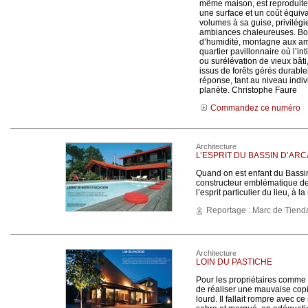
même maison, est reproduite
une surface et un coût équiv
volumes à sa guise, privilégie
ambiances chaleureuses. Bor
d’humidité, montagne aux am
quartier pavillonnaire où l’in
ou surélévation de vieux bâti
issus de forêts gérés durable
réponse, tant au niveau indiv
planète. Christophe Faure
Commandez ce numéro
Architecture
L’ESPRIT DU BASSIN D’AR
Quand on est enfant du Bassin 
constructeur emblématique de 
l’esprit particulier du lieu, 
Reportage : Marc de Tiend
Architecture
LOIN DU PASTICHE
Pour les propriétaires comme p
de réaliser une mauvaise copi
lourd. Il fallait rompre avec c