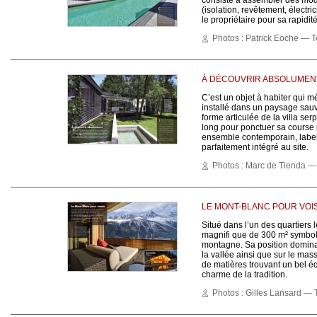
consiste à assembler des mod
(isolation, revêtement, électr
le propriétaire pour sa rapidi
Photos : Patrick Eoche — Te
À DÉCOUVRIR ABSOLUMEN
C’est un objet à habiter qui m
installé dans un paysage sauvag
forme articulée de la villa ser
long pour ponctuer sa course 
ensemble contemporain, label
parfaitement intégré au site.
Photos : Marc de Tienda — 
LE MONT-BLANC POUR VOI
Situé dans l’un des quartiers 
magnifi que de 300 m² symbolis
montagne. Sa position dominan
la vallée ainsi que sur le mas
de matières trouvant un bel éq
charme de la tradition.
Photos : Gilles Lansard — T