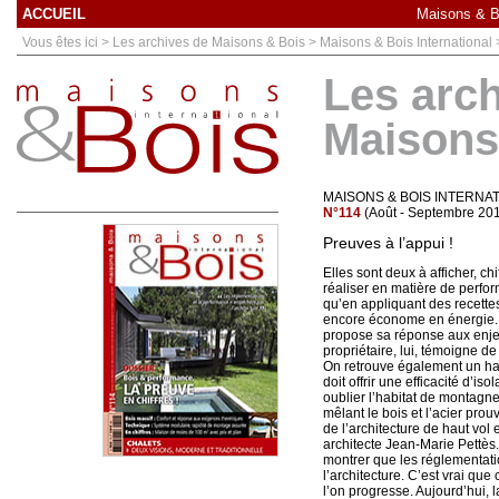
ACCUEIL
Maisons & Bo
Vous êtes ici > Les archives de Maisons & Bois > Maisons & Bois International
Les arc
Maisons
MAISONS & BOIS INTERNA
N°114
(Août - Septembre 20
Preuves à l’appui !
Elles sont deux à afficher, chi
réaliser en matière de perf
qu’en appliquant des recettes
encore économe en énergie. 
propose sa réponse aux enje
propriétaire, lui, témoigne de
On retrouve également un habi
doit offrir une efficacité d’is
oublier l’habitat de montagne 
mêlant le bois et l’acier prou
de l’architecture de haut vol
architecte Jean-Marie Pettès
montrer que les réglementat
l’architecture. C’est vrai que
l’on progresse. Aujourd’hui, 