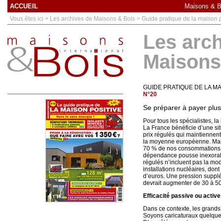
ACCUEIL
Maisons & Bo
Vous êtes ici > Les archives de Maisons & Bois > Guide pratique de la maison 
Les arc
Maisons
GUIDE PRATIQUE DE LA MA
N°20
Se préparer à payer plus
Pour tous les spécialistes, la
La France bénéficie d’une sit
prix régulés qui maintiennent
la moyenne européenne. Mais,
70 % de nos consommations, s
dépendance pousse inexorabl
régulés n’incluent pas la mo
installations nucléaires, dont
d’euros. Une pression suppléme
devrait augmenter de 30 à 50
Efficacité passive ou active
Dans ce contexte, les grands 
Soyons caricaturaux quelques 