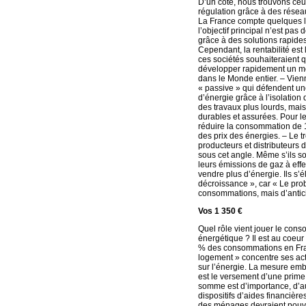
D’un côté, nous trouvons ceux 
régulation grâce à des réseau
La France compte quelques 
l’objectif principal n’est pas
grâce à des solutions rapide
Cependant, la rentabilité est
ces sociétés souhaiteraient q
développer rapidement un mo
dans le Monde entier. – Vienne
« passive » qui défendent u
d’énergie grâce à l’isolation 
des travaux plus lourds, mai
durables et assurées. Pour les
réduire la consommation de 1
des prix des énergies. – Le t
producteurs et distributeurs 
sous cet angle. Même s’ils s
leurs émissions de gaz à effe
vendre plus d’énergie. Ils s’
décroissance », car « Le prob
consommations, mais d’antic
Vos 1 350 €
Quel rôle vient jouer le cons
énergétique ? Il est au coeu
% des consommations en Fra
logement » concentre ses act
sur l’énergie. La mesure em
est le versement d’une prime
somme est d’importance, d’au
dispositifs d’aides financières
des ménages devraient pouvoir