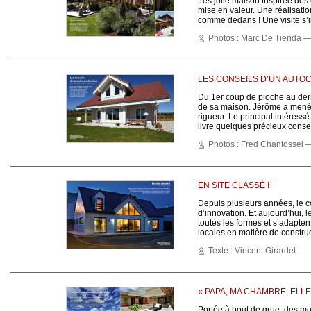
très jolie maison inspirée de
mise en valeur. Une réalisatio
comme dedans ! Une visite s’
Photos : Marc De Tienda — 
LES CONSEILS D’UN AUT
Du 1er coup de pioche au derni
de sa maison. Jérôme a mené s
rigueur. Le principal intéress
livre quelques précieux consei
Photos : Fred Chantossel —
EN SITE CLASSÉ !
Depuis plusieurs années, le co
d’innovation. Et aujourd’hui, 
toutes les formes et s’adapten
locales en matière de construc
Texte : Vincent Girardet
« PAPA, MA CHAMBRE, ELLE 
Portée à bout de grue, des mo