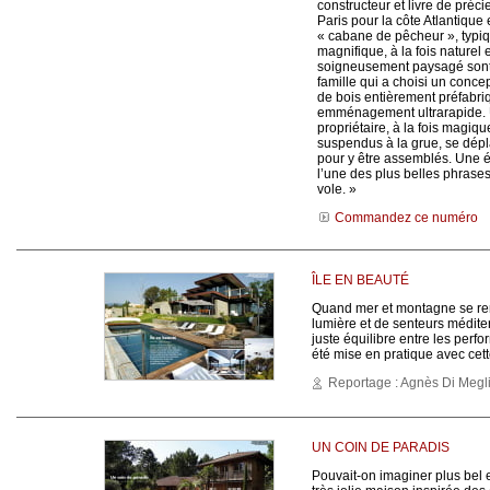
constructeur et livre de préci
Paris pour la côte Atlantique
« cabane de pêcheur », typiq
magnifique, à la fois naturel
soigneusement paysagé sont 
famille qui a choisi un conc
de bois entièrement préfabr
emménagement ultrarapide. 
propriétaire, à la fois magiq
suspendus à la grue, se dépl
pour y être assemblés. Une 
l’une des plus belles phrase
vole. »
Commandez ce numéro
ÎLE EN BEAUTÉ
Quand mer et montagne se re
lumière et de senteurs médite
juste équilibre entre les perfo
été mise en pratique avec ce
Reportage : Agnès Di Megl
UN COIN DE PARADIS
Pouvait-on imaginer plus bel 