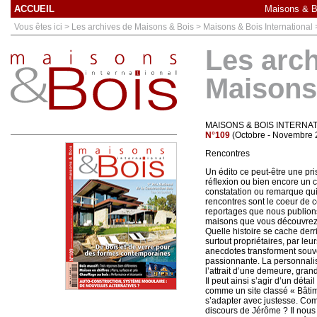
ACCUEIL
Maisons & Bo
Vous êtes ici > Les archives de Maisons & Bois > Maisons & Bois International
Les arc
Maisons
MAISONS & BOIS INTERNA
N°109
(Octobre - Novembre 
Rencontres
Un édito ce peut-être une pri
réflexion ou bien encore un c
constatation ou remarque qui 
rencontres sont le coeur de c
reportages que nous publions
maisons que vous découvrez. 
Quelle histoire se cache derri
surtout propriétaires, par leu
anecdotes transforment souve
passionnante. La personnalisat
l’attrait d’une demeure, gran
Il peut ainsi s’agir d’un déta
comme un site classé « Bâtim
s’adapter avec justesse. Com
discours de Jérôme ? Il nous 