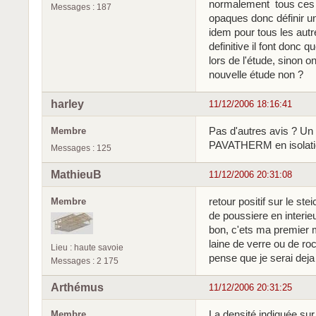
normalement tous ces pa
Messages : 187
opaques donc définir un
idem pour tous les autr
definitive il font donc q
lors de l'étude, sinon 
nouvelle étude non ?
harley
11/12/2006 18:16:41
Pas d'autres avis ? Un 
Membre
PAVATHERM en isolatio
Messages : 125
MathieuB
11/12/2006 20:31:08
retour positif sur le s
Membre
de poussiere en interieu
bon, c'ets ma premier ma
laine de verre ou de roc
Lieu : haute savoie
pense que je serai dej
Messages : 2 175
Arthémus
11/12/2006 20:31:25
La densité indiquée su
Membre