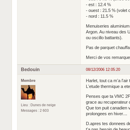
- est : 12.4 %
- ouest : 21.5 % (volet 
- nord : 11.5 %
Menuiseries aluminium
Argon. Au niveau des Uf
ou oscillo battants).
Pas de parquet chauffan
Merci de vos remarqu
Bedouin
08/12/2006 12:05:20
Harlet, tout ca m'a l'air
Membre
L'etude thermique a ete
Penses que ta VMC 2F 
grace au recuperateur 
Lieu : Dunes de neige
Que ton puit canadien 
Messages : 2 603
prolongees en hiver…
D.apres tes donnees de
t'a pas besoin de beau