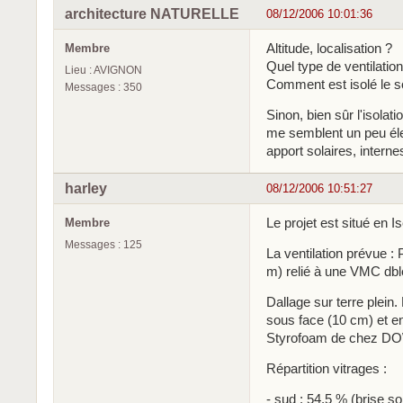
architecture NATURELLE
08/12/2006 10:01:36
Altitude, localisation ?
Membre
Quel type de ventilatio
Lieu : AVIGNON
Comment est isolé le sol
Messages : 350
Sinon, bien sûr l'isol
me semblent un peu éle
apport solaires, intern
harley
08/12/2006 10:51:27
Le projet est situé en I
Membre
Messages : 125
La ventilation prévue :
m) relié à une VMC dble
Dallage sur terre plein
sous face (10 cm) et e
Styrofoam de chez DO
Répartition vitrages :
- sud : 54.5 % (brise sol