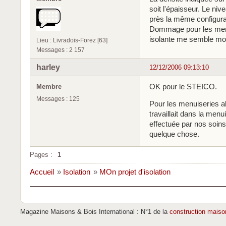
soit l'épaisseur. Le niv
près la même configurat
Dommage pour les menu
isolante me semble m
Lieu : Livradois-Forez [63]
Messages : 2 157
harley
12/12/2006 09:13:10
OK pour le STEICO.
Membre
Messages : 125
Pour les menuiseries al
travaillait dans la men
effectuée par nos soins
quelque chose.
Pages :
1
Accueil
»
Isolation
»
MOn projet d'isolation
Magazine Maisons & Bois International : N°1 de la
construction maiso