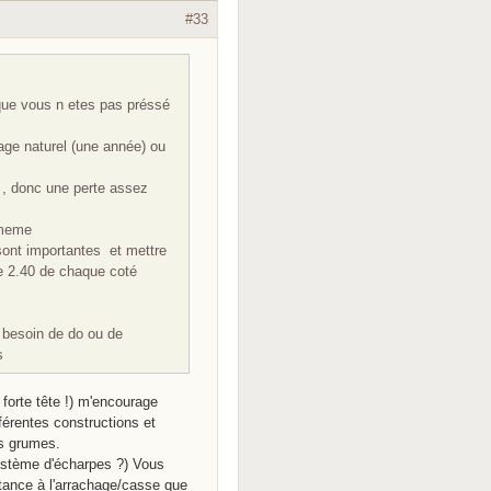
#33
 que vous n etes pas préssé
hage naturel (une année) ou
e , donc une perte assez
 meme
sont importantes et mettre
de 2.40 de chaque coté
 besoin de do ou de
s
 forte tête !) m'encourage
férentes constructions et
es grumes.
système d'écharpes ?) Vous
stance à l'arrachage/casse que