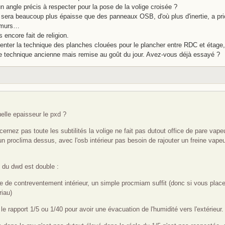
un angle précis à respecter pour la pose de la volige croisée ?
 sera beaucoup plus épaisse que des panneaux OSB, d'où plus d'inertie, a prio
 murs…
 encore fait de religion.
enter la technique des planches clouées pour le plancher entre RDC et étage,
e technique ancienne mais remise au goût du jour. Avez-vous déjà essayé ?
elle epaisseur le pxd ?
ernez pas toute les subtilités la volige ne fait pas dutout office de pare vape
un proclima dessus, avec l'osb intérieur pas besoin de rajouter un freine vape
 du dwd est double :
e de contreventement intérieur, un simple procmiam suffit (donc si vous pl
iau)
le rapport 1/5 ou 1/40 pour avoir une évacuation de l'humidité vers l'extérieur.