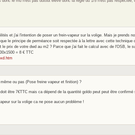
is donc le mu n'est pas dutout élevé donc la régle du 1/5 n'est pas respectée,
btilités et j'ai l'intention de poser un frein-vapeur sur la volige. Mais je prends
 que le principe de perméance soit respectée à la lettre avec cette technique d
 le prix de votre dwd au m2 ? Parce que j'ai fait le calcul avec de l'OSB, le s
00x1500 = 8 € TTC
pxd.htm
s même ou pas (Pose freine vapeur et finition) ?
it être 7€TTC mais ca dépend de la quantité goldo peut peut être confirmé 
vapeur sur la volige ca ne pose aucun problème !