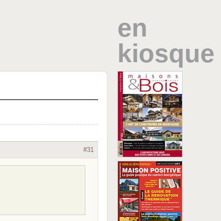
en
kiosque
#31