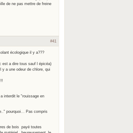
lle de ne pas mettre de freine
#41
lant écologique il y a???
 est a dire tous sauf l épicéa)
l y a une odeur de chlore, qui
!!
 interdit le "rouissage en
ue.." pourquoi… Pas compris
éres de bois payé toutes
 le matériel, heureusement le