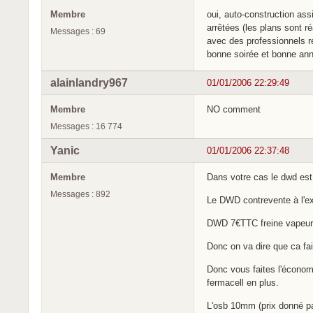
Membre
oui, auto-construction ass
arrêtées (les plans sont ré
Messages : 69
avec des professionnels re
bonne soirée et bonne an
alainlandry967
01/01/2006 22:29:49
Membre
NO comment
Messages : 16 774
Yanic
01/01/2006 22:37:48
Membre
Dans votre cas le dwd est
Messages : 892
Le DWD contrevente à l'ext
DWD 7€TTC freine vapeur
Donc on va dire que ca fai
Donc vous faites l'économi
fermacell en plus.
L'osb 10mm (prix donné par