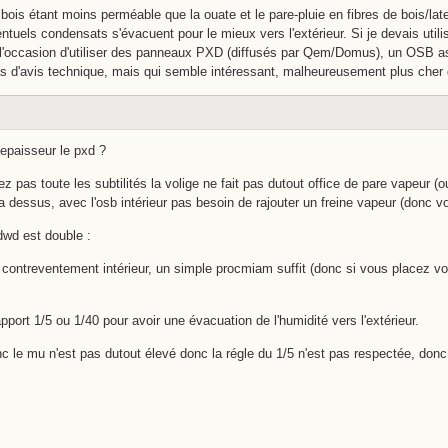
le bois étant moins perméable que la ouate et le pare-pluie en fibres de bois/lat
ventuels condensats s'évacuent pour le mieux vers l'extérieur. Si je devais util
u l'occasion d'utiliser des panneaux PXD (diffusés par Qem/Domus), un OSB 
pas d'avis technique, mais qui semble intéressant, malheureusement plus cher
 epaisseur le pxd ?
z pas toute les subtilités la volige ne fait pas dutout office de pare vapeur (
a dessus, avec l'osb intérieur pas besoin de rajouter un freine vapeur (donc v
dwd est double :
 contreventement intérieur, un simple procmiam suffit (donc si vous placez
pport 1/5 ou 1/40 pour avoir une évacuation de l'humidité vers l'extérieur.
nc le mu n'est pas dutout élevé donc la régle du 1/5 n'est pas respectée, donc 