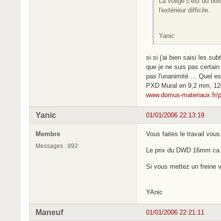
La volige c'est du bo
l'extérieur difficile.
Yanic
si si j'ai bien saisi les su
que je ne suis pas certain
pas l'unanimité … Quel est
PXD Mural en 9,2 mm, 12
www.domus-materiaux.fr/
Yanic
01/01/2006 22:13:19
Membre
Vous faites le travail vou
Messages : 892
Le prix du DWD 16mm ca do
Si vous mettez un freine 
YAnic
Maneuf
01/01/2006 22:21:11