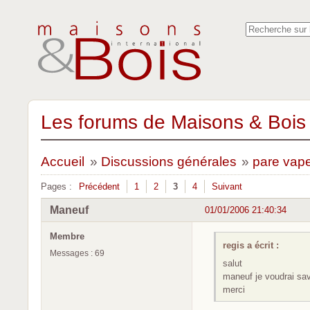
Les forums de Maisons & Bois 
Accueil
»
Discussions générales
»
pare vap
Pages :
Précédent
1
2
3
4
Suivant
Maneuf
01/01/2006 21:40:34
Membre
regis a écrit :
Messages : 69
salut
maneuf je voudrai savo
merci