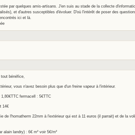
istée par quelques amis-artisans. J'en suis au stade de la collecte d'informat
alisés), et d'autres susceptibles d'évoluer. D'où l'intérêt de poser des question
ncontrés ici et là.
née
 tout bénéfice,
érieur, vous n'avez besoin plus que d'un freine vapeur à l'intérieur.
 1,80€TTC fermacell : 5€TTC
t 14€
e de l'homatherm 22mm à l'extérieur qui est à 11 euros (il parrait) et de la vo
 alain landry) : 6€ m² voir 5€/m²