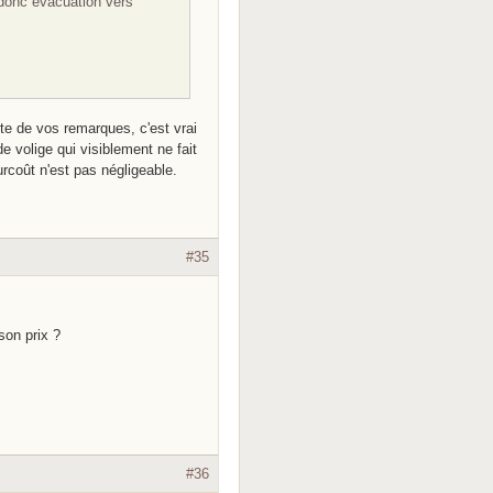
 donc évacuation vers
 note de vos remarques, c'est vrai
e volige qui visiblement ne fait
urcoût n'est pas négligeable.
#35
son prix ?
#36