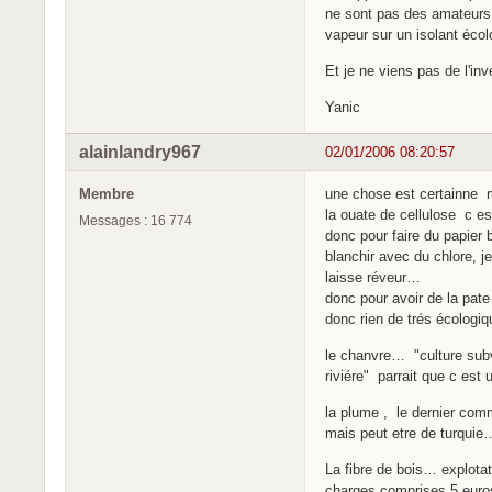
ne sont pas des amateurs 
vapeur sur un isolant éco
Et je ne viens pas de l'inv
Yanic
alainlandry967
02/01/2006 08:20:57
Membre
une chose est certainne m
la ouate de cellulose c est
Messages : 16 774
donc pour faire du papier b
blanchir avec du chlore, j
laisse réveur…
donc pour avoir de la pate 
donc rien de trés écologiqu
le chanvre… "culture subv
riviére" parrait que c est
la plume , le dernier com
mais peut etre de turquie
La fibre de bois… explota
charges comprises 5 euros