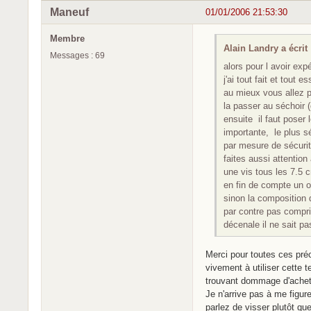
Maneuf
01/01/2006 21:53:30
Membre
Alain Landry a écrit 
Messages : 69
alors pour l avoir ex
j'ai tout fait et tout 
au mieux vous allez p
la passer au séchoir (
ensuite il faut poser
importante, le plus sé
par mesure de sécuri
faites aussi attentio
une vis tous les 7.5 
en fin de compte un o
sinon la composition 
par contre pas compri
décenale il ne sait p
Merci pour toutes ces préc
vivement à utiliser cette 
trouvant dommage d'achete
Je n'arrive pas à me figu
parlez de visser plutôt qu