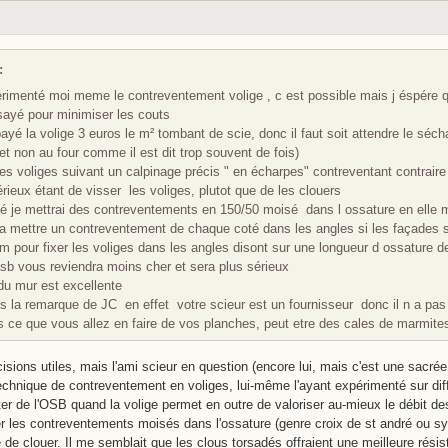
:
périmenté moi meme le contreventement volige , c est possible mais j éspére
essayé pour minimiser les couts
ayé la volige 3 euros le m² tombant de scie, donc il faut soit attendre le séc
et non au four comme il est dit trop souvent de fois)
 les voliges suivant un calpinage précis " en écharpes" contreventant contrair
rieux étant de visser les voliges, plutot que de les clouers
té je mettrai des contreventements en 150/50 moisé dans l ossature en elle
n a mettre un contreventement de chaque coté dans les angles si les façades 
cm pour fixer les voliges dans les angles disont sur une longueur d ossature 
sb vous reviendra moins cher et sera plus sérieux
du mur est excellente
s la remarque de JC en effet votre scieur est un fournisseur donc il n a pas
as ce que vous allez en faire de vos planches, peut etre des cales de marmite
isions utiles, mais l'ami scieur en question (encore lui, mais c'est une sacrée
technique de contreventement en voliges, lui-même l'ayant expérimenté sur dif
r de l'OSB quand la volige permet en outre de valoriser au-mieux le débit d
rer les contreventements moisés dans l'ossature (genre croix de st andré ou 
e de clouer. Il me semblait que les clous torsadés offraient une meilleure rési