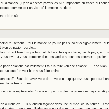
du dimanche (il y en a encore parmis les plus importants en france qui consei
logique), comme tout ca vient d'allemagne, autriche, …
enter bien sûr !
alheureusement tout le monde ne pourra pas s isoler écolgoiquement "si iso
 bien du papier recyclé....
lanc il faut bien lorsque l'on part de bois tels que chene, pin de pays, etc; (c
e vous invite à vous promener dans les landes autour des centrales a papier, i
a papier blanche naturellement il faut la faire venir de finlande.... "éco bilan!!!
e quoi que l'on veut bien nous faire croire
entionné" Equitable avez vous dit.... vous m expliquerez aussi pour quoi on a
 une plante trés toxique…
muniqué de naptural était " nous n importons plus de plume des pays asiatiq
…
tion outranciére , un bucheron façonne dans une journée de 15 heures 10 st
 du stéres… vous travailleriez vous pour 4 euros de l heure en vous payant