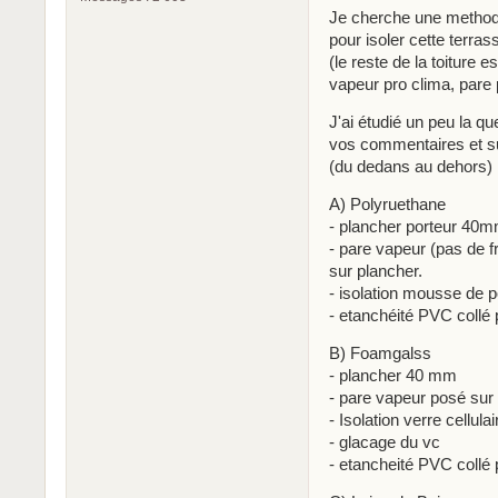
Je cherche une methode
pour isoler cette terras
(le reste de la toiture 
vapeur pro clima, pare pl
J'ai étudié un peu la qu
vos commentaires et s
(du dedans au dehors)
A) Polyruethane
- plancher porteur 40
- pare vapeur (pas de fr
sur plancher.
- isolation mousse de
- etanchéité PVC collé 
B) Foamgalss
- plancher 40 mm
- pare vapeur posé sur 
- Isolation verre cellul
- glacage du vc
- etancheité PVC collé 