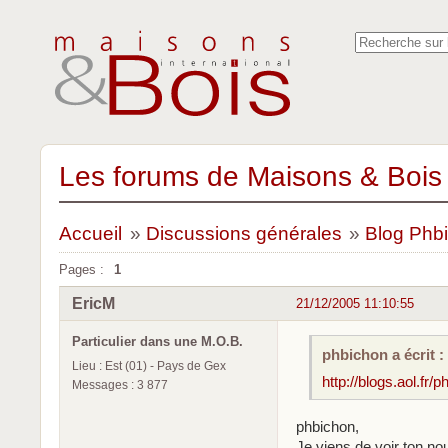
Les forums de Maisons & Bois 
Accueil
»
Discussions générales
»
Blog Phb
Pages :
1
EricM
21/12/2005 11:10:55
Particulier dans une M.O.B.
phbichon a écrit :
Lieu : Est (01) - Pays de Gex
http://blogs.aol.fr
Messages : 3 877
phbichon,
Je viens de voir ton no