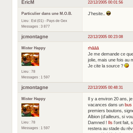
EricM
22/12/2005 00:01:56
J'hesite..
Particulier dans une M.O.B.
Lieu : Est (01) - Pays de Gex
Messages : 3 877
jcmontagne
22/12/2005 00:23:08
rhâââ
Mister Happy
Je me demande ce que ç
jolie, mais une fois au 
Je cite la source ?
Lieu : 78
Messages : 1 597
jcmontagne
22/12/2005 00:48:31
Il y a environ 20 ans, j
Mister Happy
vacances dans un
bus 
premiers boutons, sign
Albion (d'ailleurs, si v
Damned !
Ils
l'ont fait,
Lieu : 78
Messages : 1 597
restera au stade du rêv