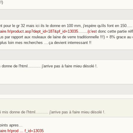
!)
nt pour le gr 32 mais ici ils le donne en 100 mm, j'espère qu'ils font en 150.....
faire.fr/product.asp?dept_id=187&pf_id=13035........(c'est
donc cette partie réf
us par rapport aux rouleaux de laine de verre traditionnelle !!!) + 8% grace au d
us loin mes recherches ....ça devient interressant !!
is donne de l'html........... j'arrive pas à faire mieu désolé !.
j'ai mis donne de l'html........... j'arrive pas à faire mieu désolé !.
 points apres…
faire.fr/prod … f_id=13035