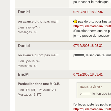
pour passer le technique !!
Daniel
07/12/2005 18:22:34
on avance plutot pas mal!!
pas de prix pour l'insta
http://guidemateriaux.tout
Lieu : yvoire-74-
d'isolation thermique en pl
Messages : 60
je me presse de pousser pl
Daniel
07/12/2005 18:25:32
on avance plutot pas mal!!
pfffffffff, le lien que j'ai m
Lieu : yvoire-74-
Messages : 60
EricM
07/12/2005 18:33:41
Particulier dans une M.O.B.
Daniel a écrit :
Lieu : Est (01) - Pays de Gex
pfffffffff, le lien que 
Messages : 3 877
t'enleves juste les petits
http://guidemateriaux.tout