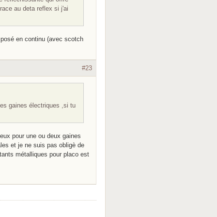
ace au deta reflex si j'ai
st posé en continu (avec scotch
#23
s gaines électriques ,si tu
e deux pour une ou deux gaines
ales et je ne suis pas obligè de
ants métalliques pour placo est