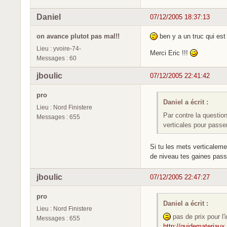
Daniel
07/12/2005 18:37:13
on avance plutot pas mal!!
ben y a un truc qui est 
Lieu : yvoire-74-
Merci Eric !!!
Messages : 60
jboulic
07/12/2005 22:41:42
pro
Daniel a écrit :
Lieu : Nord Finistere
Par contre la question
Messages : 655
verticales pour passer
Si tu les mets verticaleme
de niveau tes gaines passe
jboulic
07/12/2005 22:47:27
pro
Daniel a écrit :
Lieu : Nord Finistere
pas de prix pour l'i
Messages : 655
http://guidemateriaux.