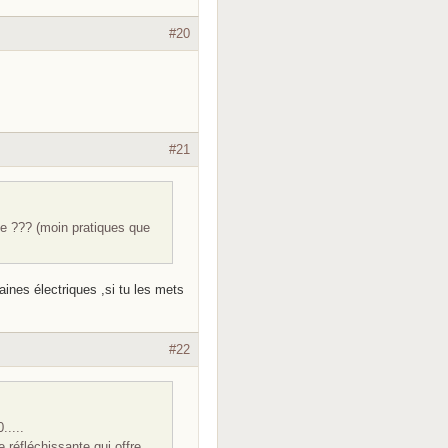
#20
#21
ale ??? (moin pratiques que
ines électriques ,si tu les mets
#22
.....
 réfléchissante qui offre