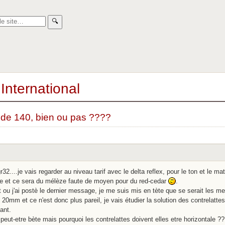
🔍︎
International
 de 140, bien ou pas ????
r32....je vais regarder au niveau tarif avec le delta reflex, pour le ton et le 
ie et ce sera du mélèze faute de moyen pour du red-cedar
.
 ou j'ai postè le dernier message, je me suis mis en tète que se serait les m
 20mm et ce n'est donc plus pareil, je vais étudier la solution des contrelatte
sant.
 peut-etre bète mais pourquoi les contrelattes doivent elles etre horizontale ?