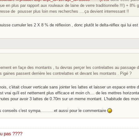
ue en plus par rapport aux rouleaux de laine de verre traditionnelle !!!) + 8% gr
resse de pousser plus loin mes recherches ....ça devient interressant !!
uisse cumuler les 2 X 8 % de réflexion , donc plutôt le delta-réflex qui lui e
alement en façe des montants , tu devras perçer les contrelattes au passage de
s gaines passent derrière les contrelattes et devant les montants . Pigé ?
mois, c'ètait clouer verticale sans jointer les lattes et laisser un espace entr
'est vrai qu'il est nettement plus efficace et moin ch.... de les mettres horizont
inutes pour avoir 3 lattes de 0.70m sur un meme montant. L'habitude des mont
 conseils c'est sympa...........et aussi pour le commentaire
ou pas ????