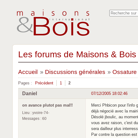
Les forums de Maisons & Bois 
Accueil
»
Discussions générales
»
Ossature
Pages :
Précédent
1
2
Daniel
07/12/2005 18:02:46
on avance plutot pas mal!!
Merci Phbicon pour l'info g
déjà négocié avec la mair
Lieu : yvoire-74-
Désolé jboulic, au moment
Messages : 60
vous avez raison, c'est du
sera dailleur plus interres
Par contre la question est