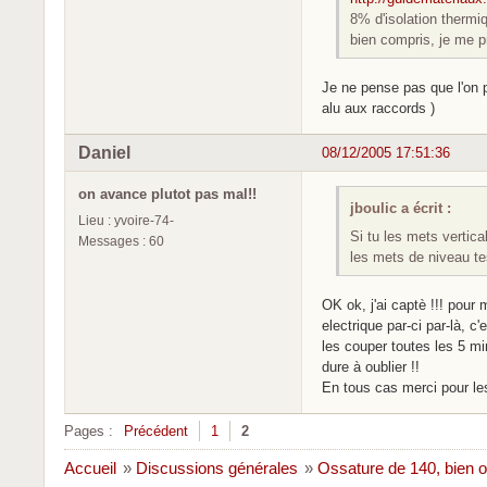
8% d'isolation thermiq
bien compris, je me p
Je ne pense pas que l'on p
alu aux raccords )
Daniel
08/12/2005 17:51:36
on avance plutot pas mal!!
jboulic a écrit :
Lieu : yvoire-74-
Si tu les mets vertic
Messages : 60
les mets de niveau te
OK ok, j'ai captè !!! pour 
electrique par-ci par-là, c
les couper toutes les 5 m
dure à oublier !!
En tous cas merci pour les
Pages :
Précédent
1
2
Accueil
»
Discussions générales
»
Ossature de 140, bien 