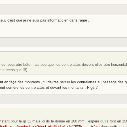
sur, c'est que je ne suis pas informaticien dans l'ame ....
 est peut-etre bète mais pourquoi les contrelattes doivent elles etre horizont
 le technique !!!)
nt en façe des montants , tu devras perçer les contrelattes au passage des ga
nt derrière les contrelattes et devant les montants . Pigé ?
nstant pour le gr 32 mais ici ils le donne en 100 mm, j'espère qu'ils font en 150
toutfaire.fr/product.asp?dept_id=187&pf_id=13035........(c'est
donc cette partie