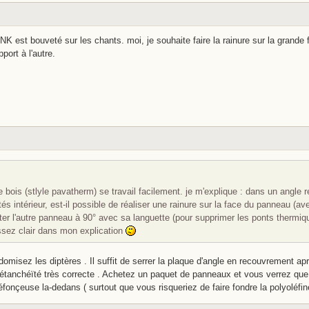
 NK est bouveté sur les chants. moi, je souhaite faire la rainure sur la grande
port à l'autre.
e bois (stlyle pavatherm) se travail facilement. je m'explique : dans un angle r
 intérieur, est-il possible de réaliser une rainure sur la face du panneau (a
er l'autre panneau à 90° avec sa languette (pour supprimer les ponts thermiq
assez clair dans mon explication
omisez les diptères . Il suffit de serrer la plaque d'angle en recouvrement apr
 étanchéïté très correcte . Achetez un paquet de panneaux et vous verrez que 
défonçeuse la-dedans ( surtout que vous risqueriez de faire fondre la polyoléfi