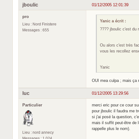
jboulic
01/12/2005 12:01:39
pro
Yanic a écrit :
Lieu : Nord Finistere
???? jboulic c'est du
Messages : 655
Ou alors c'est très f
vous les recollez ens
Yanic
OUI mea culpa ; mais ça n
luc
01/12/2005 13:29:56
Particulier
merci eric pour ce cour su
pour jboulic il faudra me 
si j'ai posé la question, c
mais il suffit peut-être de
rappelle plus le nom).
Lieu : nord annecy
Messages : 1 024