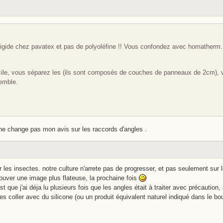
 rigide chez pavatex et pas de polyoléfine !! Vous confondez avec homatherm.
acile, vous séparez les (ils sont composés de couches de panneaux de 2cm), 
emble.
e change pas mon avis sur les raccords d'angles .
r les insectes. notre culture n'arrete pas de progresser, et pas seulement sur 
trouver une image plus flateuse, la prochaine fois
'est que j'ai déja lu plusieurs fois que les angles était à traiter avec précautio
 les coller avec du silicone (ou un produit équivalent naturel indiqué dans le bo