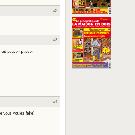
#2
#3
ait pouvoir passer.
#4
e vous voulez faire).