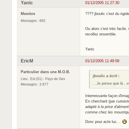
Yanic
01/12/2005 11:27:30
Membre
???? jboulic c'est du rig
Messages : 892
Ou alors c'est très facil
recollez ensemble.
Yanic
EricM
01/12/2005 11:49:58
Particulier dans une M.O.B.
jboulic a écrit :
Lieu : Est (01) - Pays de Gex
…Je pense que là , v
Messages : 3 877
Interressante façon d'im
En cherchant (par curioisté
adapté à la prise d'alime
comme chez les moustiqu
Donc pour acte luc....