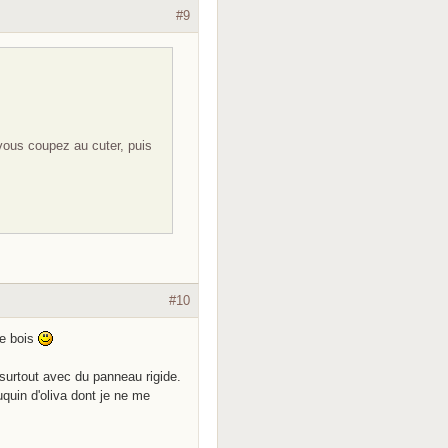
#9
vous coupez au cuter, puis
#10
le bois
n, surtout avec du panneau rigide.
uquin d'oliva dont je ne me