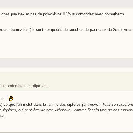
ide chez pavatex et pas de polyoléfine !! Vous confondez avec homatherm.
e, vous séparez les (ils sont composés de couches de panneaux de 2cm), vous
ous sodomisez les diptères .
ager…
) ce que l'on inclut dans la famille des diptères j'ai trouvé: "
Tous se caractéri
nts liquides, qui peut être de type «lécheur», comme l'est la trompe des mouc
es.