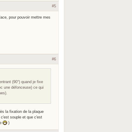
#5
 face, pour pouvoir mettre mes
#6
entrant (90°) quand je fixe
vec une défonceuse) ce qui
ues).
ès la fixation de la plaque
c'est souple et que c'est
ne
)