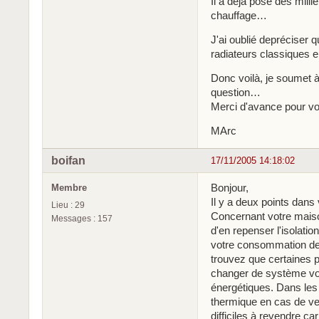
Il a déjà posé des milli
chauffage…
J'ai oublié depréciser 
radiateurs classiques e
Donc voilà, je soumet à
question…
Merci d'avance pour v
MArc
boifan
17/11/2005 14:18:02
Bonjour,
Membre
Il y a deux points dans 
Lieu : 29
Concernant votre maison
Messages : 157
d'en repenser l'isolati
votre consommation de 
trouvez que certaines 
changer de système vou
énergétiques. Dans les 
thermique en cas de ve
difficiles à revendre ca