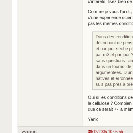
d'interets, lisez bien ce
Comme je vous l'ai dit, p
d'une expérience scient
pas les mêmes conditio
Dans des condition
déconnant de penser
et par jour sèche pl
par m3 et par jour ?
sans questions lan
dans un tournoi de 
argumentées. D'un i
hâtives et erronnée
suis pas près à pr
Oui si les conditions 
la cellulose ? Combien 
que ce serait +- la mê
Yanic
yvonic
09/12/2005 10:05:55