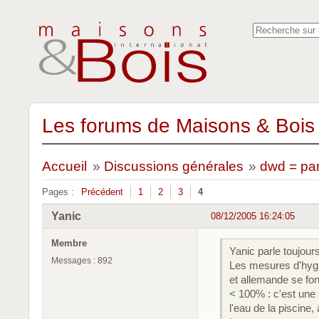
Les forums de Maisons & Bois 
Accueil
»
Discussions générales
»
dwd = pa
Pages :
Précédent
1
2
3
4
Yanic
08/12/2005 16:24:05
Membre
Yanic parle toujour
Messages : 892
Les mesures d'hygr
et allemande se fon
< 100% : c'est une 
l'eau de la piscine,