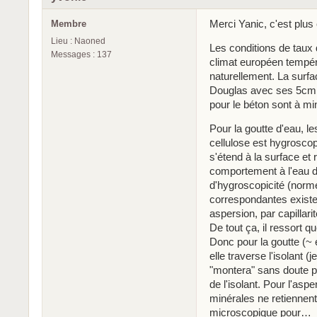
Merci Yanic, c'est plus
Membre
Lieu : Naoned
Les conditions de taux 
Messages : 137
climat européen tempér
naturellement. La surfac
Douglas avec ses 5cm d
pour le béton sont à m
Pour la goutte d'eau, le
cellulose est hygroscop
s'étend à la surface et 
comportement à l'eau de
d'hygroscopicité (nor
correspondantes existent
aspersion, par capillari
De tout ça, il ressort q
Donc pour la goutte (~ e
elle traverse l'isolant (
"montera" sans doute p
de l'isolant. Pour l'asp
minérales ne retiennent 
microscopique pour…