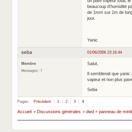
un pare vapeur total, l
beaucoup d'humidité pa
de 1mm sur 1m de long 
jour.
Yanic
seba
01/06/2006 23:16:44
Salut,
Membre
Messages : 7
Il semblerait que yanic 
vapeur et non plus par
Seba
Pages :
Précédent
1
2
3
4
Accueil
»
Discussions générales
»
dwd = panneau de méd