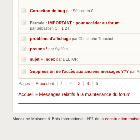
Correction de bug
par Sébastien C.
Fermée :
IMPORTANT : pour accéder au forum
par Sébastien C.
[
1
2
]
problème d'affichage
par Christophe Tronchet
preums !
par Syl20.h
sujet + index
par DELTORT
Suppression de l'accès aux anciens messages ???
par 
Pages :
Précédent
1
2
3
4
5
Accueil
»
Messages relatifs à la maintenance du forum
Magazine Maisons & Bois International : N°1 de la
construction maiso