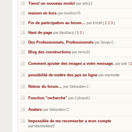
Tiens! un nouveau modo!
par phil12
maison en bois
par loisillon75
Fin de participation au forum…
par EricM
[
1
2
3
]
Haut de page
par jfquillacq
[
1
2
]
Des Professionnels, Professionnels
par Serge C
Blog des constructions
par rems32
Comment ajouter des images a votre message.
par piel
[
possibilité de mettre des pps en ligne
par marmotte
Retour du forum…
par Sébastien C.
Fonction "recherche"
par Cybian61
Avatars
par Sébastien C.
Impossible de me reconnecter a mon compte
par MarbleMad2