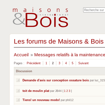
Les forums de Maisons & Bois 
Accueil
»
Messages relatifs à la maintenanc
Pages :
Précédent
1
2
3
4
5
Suivant
Discussion
Demande d'avis sur conception ossature bois
par luc_31
toit de moulin plat
par JB44
[
1
2
3
]
Tiens! un nouveau modo!
par phil12