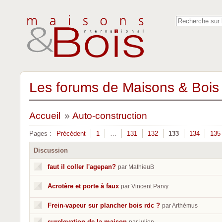
Les forums de Maisons & Bois 
Accueil
»
Auto-construction
Pages :
Précédent
1
…
131
132
133
134
135
Discussion
faut il coller l'agepan?
par MathieuB
Acrotère et porte à faux
par Vincent Parvy
Frein-vapeur sur plancher bois rdc ?
par Arthémus
surelevation de la maison