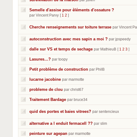
par julien
Semelle d'assise pour èléments d'ossature ?
par Vincent Parvy
[
1
2
]
Cherche renseignements sur toiture terrase
par Vincent Pa
autoconstruction avec mes sapin a moi ?
par jpspeedy
dalle sur VS et temps de sechage
par MathieuB
[
1
2
3
]
Lasures…?
par toopy
Petit problème de construction
par PhilB
lucarne jacobine
par marmotte
probleme de clou
par christ67
Traitement Bardage
par bruce34
quid des portes et baies vitrees?
par sentencieux
alternative a l enduit fermacell ??
par slim
peinture sur agepan
par marmotte