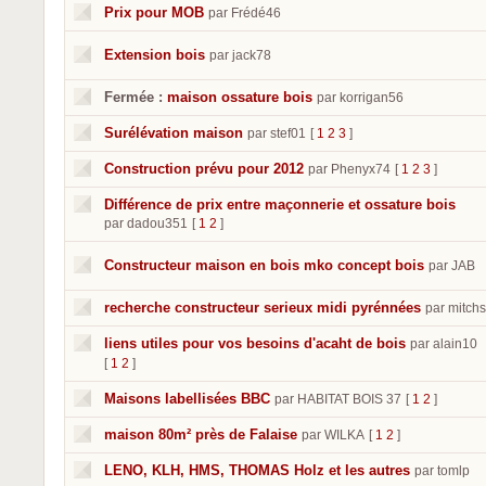
Prix pour MOB
par Frédé46
Extension bois
par jack78
Fermée :
maison ossature bois
par korrigan56
Surélévation maison
par stef01
[
1
2
3
]
Construction prévu pour 2012
par Phenyx74
[
1
2
3
]
Différence de prix entre maçonnerie et ossature bois
par dadou351
[
1
2
]
Constructeur maison en bois mko concept bois
par JAB
recherche constructeur serieux midi pyrénnées
par mitch
liens utiles pour vos besoins d'acaht de bois
par alain10
[
1
2
]
Maisons labellisées BBC
par HABITAT BOIS 37
[
1
2
]
maison 80m² près de Falaise
par WILKA
[
1
2
]
LENO, KLH, HMS, THOMAS Holz et les autres
par tomlp