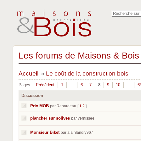
Les forums de Maisons & Bois 
Accueil
»
Le coût de la construction bois
Pages :
Précédent
1
…
6
7
8
9
10
…
6
Discussion
Prix MOB
par Renardeau
[
1
2
]
plancher sur solives
par vernissee
Monsieur Biket
par alainlandry967