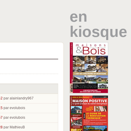
en
kiosque
42
par alainlandry967
15
par evolubois
57
par evolubois
28
par MathieuB