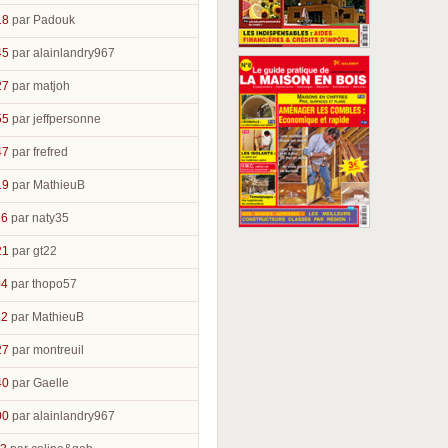
18
par Padouk
45
par alainlandry967
27
par matjoh
55
par jeffpersonne
47
par frefred
19
par MathieuB
26
par naty35
21
par gt22
04
par thopo57
22
par MathieuB
27
par montreuil
40
par Gaelle
00
par alainlandry967