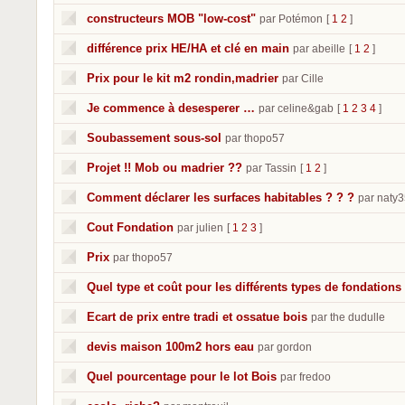
constructeurs MOB "low-cost"
par Potémon
[
1
2
]
différence prix HE/HA et clé en main
par abeille
[
1
2
]
Prix pour le kit m2 rondin,madrier
par Cille
Je commence à desesperer …
par celine&gab
[
1
2
3
4
]
Soubassement sous-sol
par thopo57
Projet !! Mob ou madrier ??
par Tassin
[
1
2
]
Comment déclarer les surfaces habitables ? ? ?
par naty
Cout Fondation
par julien
[
1
2
3
]
Prix
par thopo57
Quel type et coût pour les différents types de fondations
Ecart de prix entre tradi et ossatue bois
par the dudulle
devis maison 100m2 hors eau
par gordon
Quel pourcentage pour le lot Bois
par fredoo