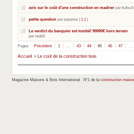
avis sur le coût d'une construction en madrier
par trufou3
petite question
par papynou
[
1
2
]
Le verdict du banquier est tombé! 90000€ hors terrain
par ced65
Pages :
Précédent
1
…
43
44
45
46
47
…
Accueil
»
Le coût de la construction bois
Magazine Maisons & Bois International : N°1 de la
construction maiso