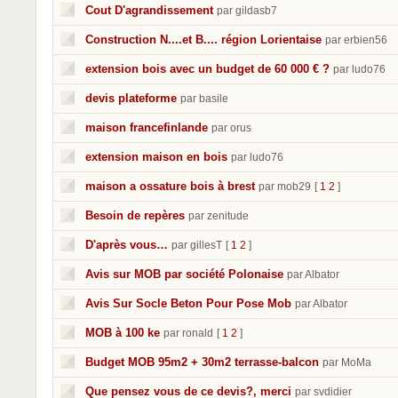
Cout D'agrandissement
par gildasb7
Construction N....et B.... région Lorientaise
par erbien56
extension bois avec un budget de 60 000 € ?
par ludo76
devis plateforme
par basile
maison francefinlande
par orus
extension maison en bois
par ludo76
maison a ossature bois à brest
par mob29
[
1
2
]
Besoin de repères
par zenitude
D'après vous…
par gillesT
[
1
2
]
Avis sur MOB par société Polonaise
par Albator
Avis Sur Socle Beton Pour Pose Mob
par Albator
MOB à 100 ke
par ronald
[
1
2
]
Budget MOB 95m2 + 30m2 terrasse-balcon
par MoMa
Que pensez vous de ce devis?, merci
par svdidier