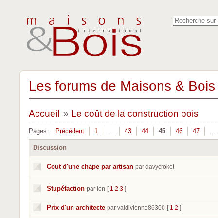
Les forums de Maisons & Bois 
Accueil
»
Le coût de la construction bois
Pages :
Précédent
1
…
43
44
45
46
47
…
Discussion
Cout d'une chape par artisan
par davycroket
Stupéfaction
par ion
[
1
2
3
]
Prix d'un architecte
par valdivienne86300
[
1
2
]