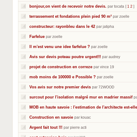
bonjour,on vient de recevoir notre devis.
par tocata
[
1
2
]
terrassement et fondations plein pied 90 m²
par zoelle
constructeur: rayonbleu dans le 42
par jatipha
Farfelue
par zoelle
ll m'est venu une idee farfelue ?
par zoelle
Avis sur devis poteau poutre urgent!!!
par audrey
projet de construction en correze
par vince 19
mob moins de 100000 e Possible ?
par zoelle
Vos avis sur notre premier devis
par 72WOOD
surcout pour l'isolation malgré mur en madrier massif
p
MOB en haute savoie : l'estimation de l'architecte est-el
Construction en savoie
par kouac
Argent fait tout !!!
par pierre acti