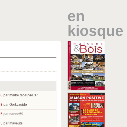
en
kiosque
48
par maitre d'oeuvre 37
53
par Gorkyzoide
56
par nanne59
33
par mayeute