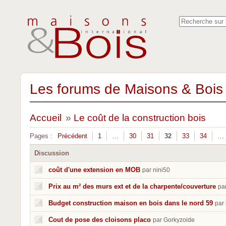
Les forums de Maisons & Bois 
Accueil
»
Le coût de la construction bois
Pages :
Précédent
1
…
30
31
32
33
34
…
Discussion
coût d'une extension en MOB
par nini50
Prix au m² des murs ext et de la charpente/couverture
pa
Budget construction maison en bois dans le nord 59
par
Cout de pose des cloisons placo
par Gorkyzoide