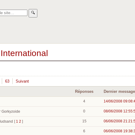
🔍︎
International
63
Suivant
Réponses
Dernier message
4
14/06/2008 09:08:
0
08/06/2008 12:55:
r Gorkyzoide
15
06/06/2008 21:21:
 ludsand
[
1
2
]
6
06/06/2008 19:38: