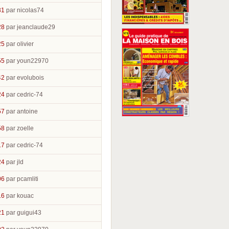
31
par nicolas74
28
par jeanclaude29
25
par olivier
55
par youn22970
42
par evolubois
24
par cedric-74
57
par antoine
58
par zoelle
17
par cedric-74
24
par jld
06
par pcamliti
16
par kouac
21
par guigui43