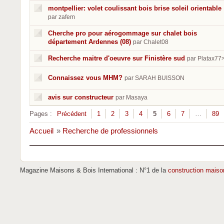
montpellier: volet coulissant bois brise soleil orientable
par zafem
Cherche pro pour aérogommage sur chalet bois
département Ardennes (08)
par Chalet08
Recherche maitre d'oeuvre sur Finistère sud
par Platax77
Connaissez vous MHM?
par SARAH BUISSON
avis sur constructeur
par Masaya
Pages :
Précédent
1
2
3
4
5
6
7
…
89
Accueil
»
Recherche de professionnels
Magazine Maisons & Bois International : N°1 de la
construction maiso