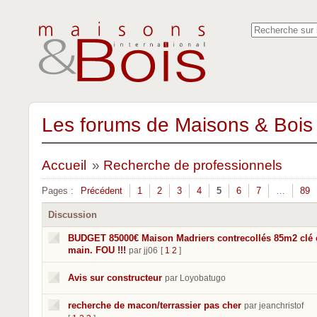
Les forums de Maisons & Bois 
Accueil
»
Recherche de professionnels
Pages :
Précédent
1
2
3
4
5
6
7
…
89
Discussion
BUDGET 85000€ Maison Madriers contrecollés 85m2 clé 
main. FOU !!!
par jj06
[
1
2
]
Avis sur constructeur
par Loyobatugo
recherche de macon/terrassier pas cher
par jeanchristof