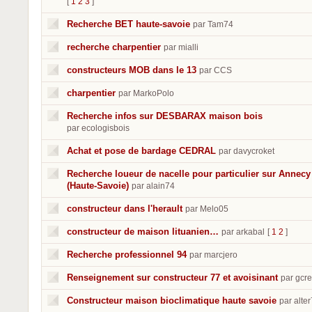
[
1
2
3
]
Recherche BET haute-savoie
par Tam74
recherche charpentier
par mialli
constructeurs MOB dans le 13
par CCS
charpentier
par MarkoPolo
Recherche infos sur DESBARAX maison bois
par ecologisbois
Achat et pose de bardage CEDRAL
par davycroket
Recherche loueur de nacelle pour particulier sur Annecy
(Haute-Savoie)
par alain74
constructeur dans l'herault
par Melo05
constructeur de maison lituanien…
par arkabal
[
1
2
]
Recherche professionnel 94
par marcjero
Renseignement sur constructeur 77 et avoisinant
par gcr
Constructeur maison bioclimatique haute savoie
par alte