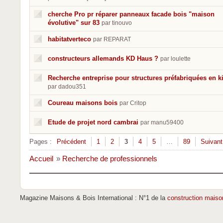
cherche Pro pr réparer panneaux facade bois "maison
évolutive" sur 83
par tinouvo
habitatverteco
par REPARAT
constructeurs allemands KD Haus ?
par loulette
Recherche entreprise pour structures préfabriquées en ki
par dadou351
Coureau maisons bois
par Critop
Etude de projet nord cambrai
par manu59400
Pages :
Précédent
1
2
3
4
5
…
89
Suivant
Accueil
»
Recherche de professionnels
Magazine Maisons & Bois International : N°1 de la
construction maiso