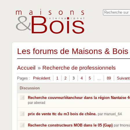
Les forums de Maisons & Bois 
Accueil
»
Recherche de professionnels
Pages :
Précédent
1
2
3
4
5
…
89
Suivant
Discussion
Recherche couvreur/étancheur dans la région Nantaise 4
par aberad
prix de vente ttc du m3 bois de chêne.
par manuel_64
Recherche constructeurs MOB dans le 05 (Gap)
par fmore