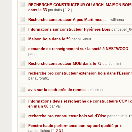
RECHERCHE CONSTRUCTEUR OU ARCHI MAISON BOIS
dans le 33
par fiofio
[
1
2
]
Recherche constructeur Alpes Maritimes
par twilinona
Informations sur constructeur Pyrénées Bois
par beber_6
Maison bois dans le 59
par Milkinuit
demande de renseignement sur la société NESTWOOD
par pao
Recherche constructeur MOB dans le 73
par Julmimi
recherche pro constructeur extension bois dans l'Esson
par aurora91
avis sur la scob près de rennes
par lemaco
Informations devis et recherche de constructeurs CCMI c
en main 06
par Val
recherche pro constructeur bois val d'Oise
par habitat201
Fenetre haute performance bon rapport qualité prix
par lumitchou
[
1
2
3
]