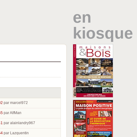
en
kiosque
02
par marcel972
55
par AlfMan
41
par alainlandry967
54
par Lazquentin