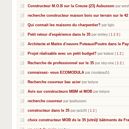
Constructeur M.O.B sur la Creuse (23) Aubusson
par wes
recherche constructeur maison bois sur terrain sur le 42
Qui connait les maisons du charpentier?
par liglo
Petit retour d'expérience dans le 35
par smiley
[
1
2
3
]
Architecte et Maitre d'oeuvre Poteaux/Poutre dans le Pa
Projet réalisable avec un petit budget?
par katwai
[
1
2
]
Recherche de professionnel sur le 35
par oby-one
[
1
2
]
connaissez- vous ECOMODULA
par cousteau51
Recherche couvreur bac acier
par belyce
Avis sur constructeurs MBM et MOB
par belyce
recherche couvreur
par lpaillusson
constructeur dans le 35
par jack35
[
1
2
]
choix constructeur MOB ds le 35 (vitré)/ bâtiments de Fr