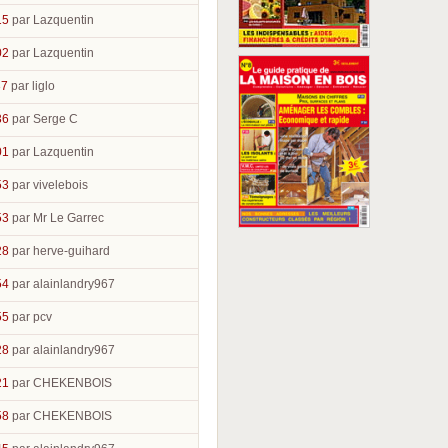
15
par Lazquentin
02
par Lazquentin
37
par liglo
36
par Serge C
01
par Lazquentin
53
par vivelebois
53
par Mr Le Garrec
28
par herve-guihard
54
par alainlandry967
55
par pcv
28
par alainlandry967
21
par CHEKENBOIS
58
par CHEKENBOIS