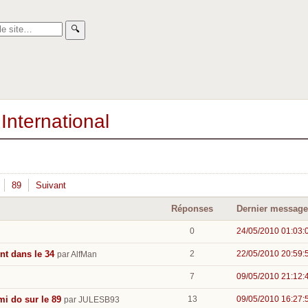
🔍︎
International
89
Suivant
Réponses
Dernier message
0
24/05/2010 01:03:
t dans le 34
2
22/05/2010 20:59:
par AlfMan
7
09/05/2010 21:12:
i do sur le 89
13
09/05/2010 16:27:
par JULESB93