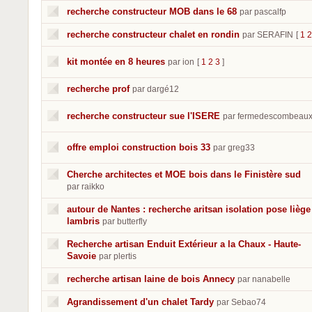
recherche constructeur MOB dans le 68
par pascalfp
recherche constructeur chalet en rondin
par SERAFIN
[
1
2
kit montée en 8 heures
par ion
[
1
2
3
]
recherche prof
par dargé12
recherche constructeur sue l'ISERE
par fermedescombeau
offre emploi construction bois 33
par greg33
Cherche architectes et MOE bois dans le Finistère sud
par raikko
autour de Nantes : recherche aritsan isolation pose liège
lambris
par butterfly
Recherche artisan Enduit Extérieur a la Chaux - Haute-
Savoie
par plertis
recherche artisan laine de bois Annecy
par nanabelle
Agrandissement d'un chalet Tardy
par Sebao74