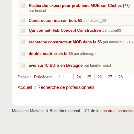
Recherche expert pour problème MOB sur Chelles (77)
par fredsol
Construction maison bois 69
par olivier_69
Qui connait H&B Concept Construction
par bubu63
recherche constructeur MOB dans le 56
par tamarin06
[
1
2
double madrier ds le 35
par ailemagnet
avis sur IC BOIS en Bretagne
par famille herp.l
Pages :
Précédent
1
…
24
25
26
27
28
…
Accueil
»
Recherche de professionnels
Magazine Maisons & Bois International : N°1 de la
construction maiso