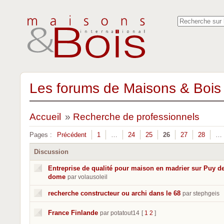
Les forums de Maisons & Bois 
Accueil
»
Recherche de professionnels
Pages :
Précédent
1
…
24
25
26
27
28
…
Discussion
Entreprise de qualité pour maison en madrier sur Puy d
dome
par volausoleil
recherche constructeur ou archi dans le 68
par stephgeis
France Finlande
par potatout14
[
1
2
]