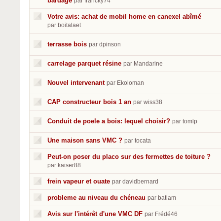
bardage
par francky74
Votre avis: achat de mobil home en canexel abîmé
par boitalaet
terrasse bois
par dpinson
carrelage parquet résine
par Mandarine
Nouvel intervenant
par Ekoloman
CAP constructeur bois 1 an
par wiss38
Conduit de poele a bois: lequel choisir?
par tomlp
Une maison sans VMC ?
par tocata
Peut-on poser du placo sur des fermettes de toiture ?
par kaiser88
frein vapeur et ouate
par davidbernard
probleme au niveau du chéneau
par batlam
Avis sur l'intérêt d'une VMC DF
par Frédé46