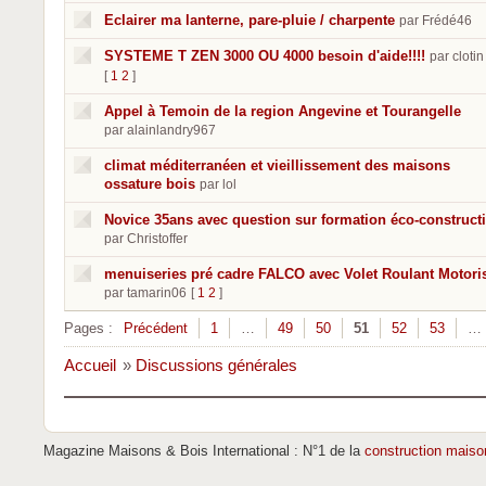
Eclairer ma lanterne, pare-pluie / charpente
par Frédé46
SYSTEME T ZEN 3000 OU 4000 besoin d'aide!!!!
par clotin
[
1
2
]
Appel à Temoin de la region Angevine et Tourangelle
par alainlandry967
climat méditerranéen et vieillissement des maisons
ossature bois
par lol
Novice 35ans avec question sur formation éco-construct
par Christoffer
menuiseries pré cadre FALCO avec Volet Roulant Motori
par tamarin06
[
1
2
]
Pages :
Précédent
1
…
49
50
51
52
53
…
Accueil
»
Discussions générales
Magazine Maisons & Bois International : N°1 de la
construction maiso