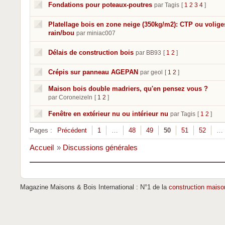
Fondations pour poteaux-poutres
par Tagis
[
1
2
3
4
]
Platellage bois en zone neige (350kg/m2): CTP ou volige
rain/bou
par miniac007
Délais de construction bois
par BB93
[
1
2
]
Crépis sur panneau AGEPAN
par geol
[
1
2
]
Maison bois double madriers, qu'en pensez vous ?
par Coroneizeln
[
1
2
]
Fenêtre en extérieur nu ou intérieur nu
par Tagis
[
1
2
]
Pages :
Précédent
1
…
48
49
50
51
52
…
Accueil
»
Discussions générales
Magazine Maisons & Bois International : N°1 de la
construction maiso