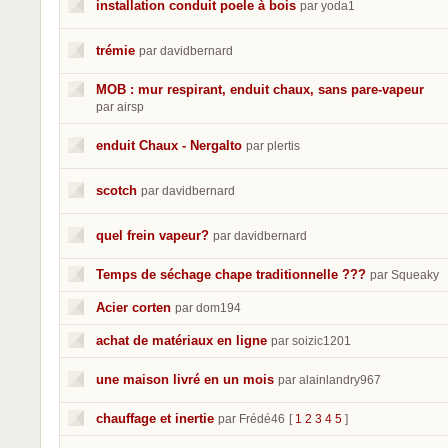
installation conduit poele à bois
par yoda1
trémie
par davidbernard
MOB : mur respirant, enduit chaux, sans pare-vapeur
par airsp
enduit Chaux - Nergalto
par plertis
scotch
par davidbernard
quel frein vapeur?
par davidbernard
Temps de séchage chape traditionnelle ???
par Squeaky
Acier corten
par dom194
achat de matériaux en ligne
par soizic1201
une maison livré en un mois
par alainlandry967
chauffage et inertie
par Frédé46
[
1
2
3
4
5
]