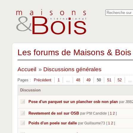
Les forums de Maisons & Bois 
Accueil
»
Discussions générales
Pages :
Précédent
1
…
48
49
50
51
52
…
Discussion
Pose d'un parquet sur un plancher osb non plan
par JBB
Revetement de sol sur OSB
par P'tit Candide
[
1
2
]
Poids d'un poele sur dalle
par Guillaume73
[
1
2
]