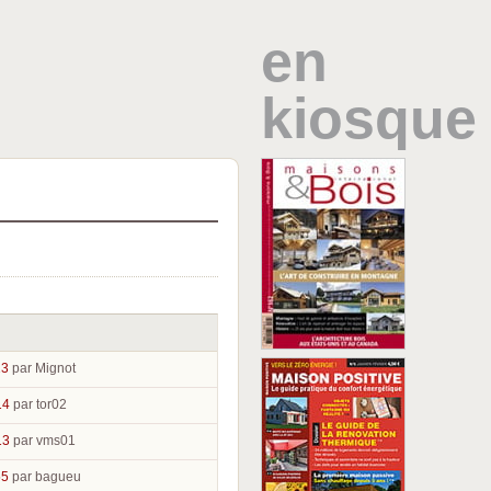
en
kiosque
23
par Mignot
14
par tor02
13
par vms01
55
par bagueu