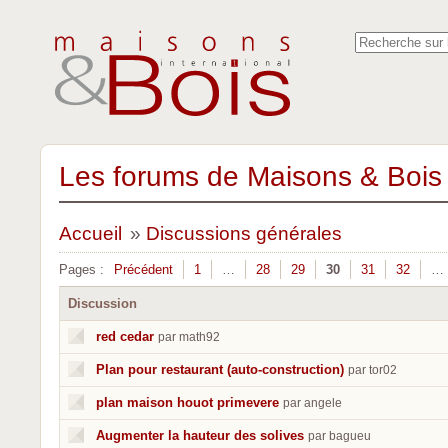
Les forums de Maisons & Bois 
Accueil
»
Discussions générales
Pages :
Précédent
1
…
28
29
30
31
32
…
Discussion
red cedar
par math92
Plan pour restaurant (auto-construction)
par tor02
plan maison houot primevere
par angele
Augmenter la hauteur des solives
par bagueu