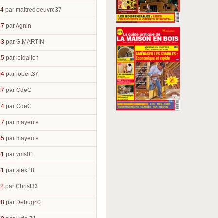
14
par maitred'oeuvre37
37
par Agnin
53
par G.MARTIN
15
par loidailen
04
par robert37
27
par CdeC
14
par CdeC
17
par mayeute
55
par mayeute
51
par vms01
51
par alex18
52
par Christ33
28
par Debug40