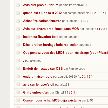
Avis aux pros du forum
par maitred'oeuvre37
quand est t il de la rt 2012
par competencebois
[
1
2
3
7
]
…
Achat Pré-cadres fenetres
par Romain L
[
1
2
]
Avis sur divers problèmes dans MOB
par loidailen
[
1
2
3
]
isoler surélévation bois
par moumoune
Décoloration bardage bois red cedar
par Agate
Que pensez-vous des LEDS pour l'éclairage (pour Picard
.
par axelines
Enduit de lissage sur OSB
par Fanidoiseau
enduit maison bois
par zoulette56360
[
1
2
3
4
5
]
avis sur le racer's oil
par alex18
Grille entrée d'air
par Christ33
[
1
2
3
]
Conseil pour achat MOB déjà existante
par jul57