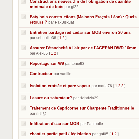
Constructions neuves :fin de l'obligation de quantité
minimale de bois
par gt22
Baty bois constructions (Maisons Fraçois Léon) : Quels
retours ?
par PakBiskuat
Entretien bardage red cedar sur MOB environ 20 ans
par sebouille38
[
1
2
]
Assurer l'étanchéité à l'air par de l'AGEPAN DWD 16mm
par Alex65
[
1
2
]
Reportage sur W9
par tonio93
Contructeur
par vanille
Isolation croisée et pare vapeur
par marie76
[
1
2
3
]
Lasure ou saturateur?
par dziadzia29
Traitement de Capricorne sur Charpente Traditionnelle
par nith@
Infiltration d'eau sur MOB
par Pantoufle
chantier participatif / législation
par got05
[
1
2
]