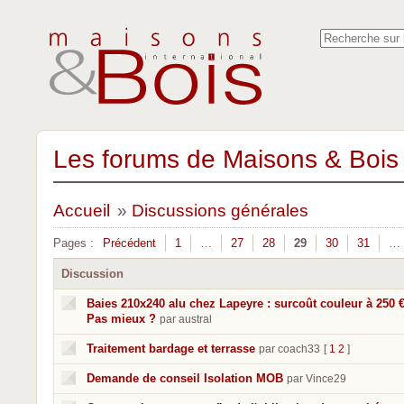
Les forums de Maisons & Bois 
Accueil
»
Discussions générales
Pages :
Précédent
1
…
27
28
29
30
31
…
Discussion
Baies 210x240 alu chez Lapeyre : surcoût couleur à 250 €
Pas mieux ?
par austral
Traitement bardage et terrasse
par coach33
[
1
2
]
Demande de conseil Isolation MOB
par Vince29