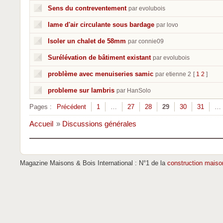
Sens du contreventement
par evolubois
lame d'air circulante sous bardage
par lovo
Isoler un chalet de 58mm
par connie09
Surélévation de bâtiment existant
par evolubois
problème avec menuiseries samic
par etienne 2
[
1
2
]
probleme sur lambris
par HanSolo
Pages :
Précédent
1
…
27
28
29
30
31
…
Accueil
»
Discussions générales
Magazine Maisons & Bois International : N°1 de la
construction maiso