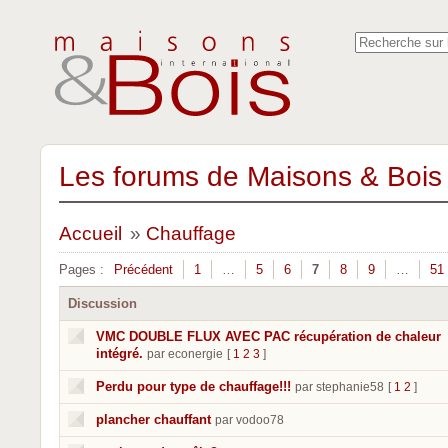
Les forums de Maisons & Bois 
Accueil
»
Chauffage
Pages :
Précédent
1
…
5
6
7
8
9
…
51
Discussion
VMC DOUBLE FLUX AVEC PAC récupération de chaleur
intégré.
par econergie
[
1
2
3
]
Perdu pour type de chauffage!!!
par stephanie58
[
1
2
]
plancher chauffant
par vodoo78