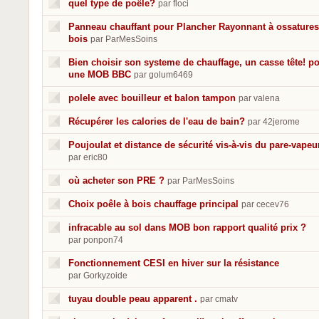
quel type de poêle?
par floci
Panneau chauffant pour Plancher Rayonnant à ossatures
bois
par ParMesSoins
Bien choisir son systeme de chauffage, un casse tête! p
une MOB BBC
par golum6469
polele avec bouilleur et balon tampon
par valena
Récupérer les calories de l'eau de bain?
par 42jerome
Poujoulat et distance de sécurité vis-à-vis du pare-vapeu
par eric80
où acheter son PRE ?
par ParMesSoins
Choix poêle à bois chauffage principal
par cecev76
infracable au sol dans MOB bon rapport qualité prix ?
par ponpon74
Fonctionnement CESI en hiver sur la résistance
par Gorkyzoide
tuyau double peau apparent .
par cmatv