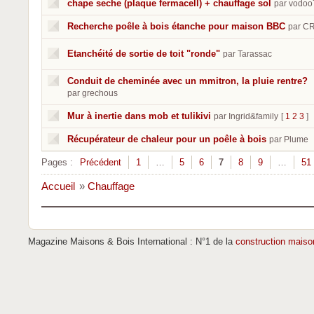
chape seche (plaque fermacell) + chauffage sol
par vodoo
Recherche poêle à bois étanche pour maison BBC
par C
Etanchéité de sortie de toit "ronde"
par Tarassac
Conduit de cheminée avec un mmitron, la pluie rentre?
par grechous
Mur à inertie dans mob et tulikivi
par Ingrid&family
[
1
2
3
]
Récupérateur de chaleur pour un poêle à bois
par Plume
Pages :
Précédent
1
…
5
6
7
8
9
…
51
Accueil
»
Chauffage
Magazine Maisons & Bois International : N°1 de la
construction maiso