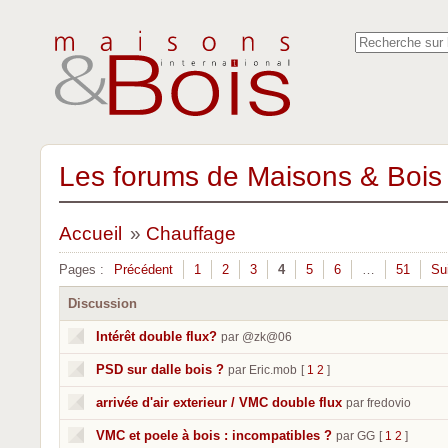
Les forums de Maisons & Bois 
Accueil
»
Chauffage
Pages :
Précédent
1
2
3
4
5
6
…
51
Su
Discussion
Intérêt double flux?
par @zk@06
PSD sur dalle bois ?
par Eric.mob
[
1
2
]
arrivée d'air exterieur / VMC double flux
par fredovio
VMC et poele à bois : incompatibles ?
par GG
[
1
2
]