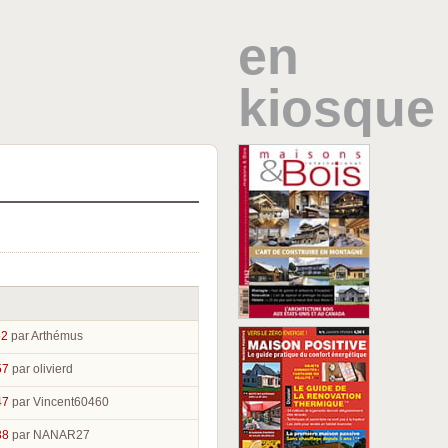
en
kiosque
52
par Arthémus
57
par olivierd
47
par Vincent60460
38
par NANAR27