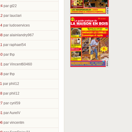
24
par gt22
12
par lauclari
14
par ludoservices
38
par alainlandry967
11
par raphael54
40
par thp
31
par Vincent60460
48
par thp
11
par phil12
28
par phil12
27
par cyril59
31
par AurelV
06
par vincentm