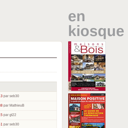
en
kiosque
13
par seb30
38
par MathieuB
15
par gt22
41
par seb30