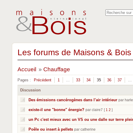
Les forums de Maisons & Bois 
Accueil
»
Chauffage
Pages :
Précédent
1
…
33
34
35
36
37
…
Discussion
Des émissions cancérogènes dans l’air intérieur
par harl
existe-il une "bonne" énergie?
par claire7
[
1
2
]
un Pc c'est mieux avec un VS ou une dalle sur terre plei
Poêle ou insert à pellets
par catherine