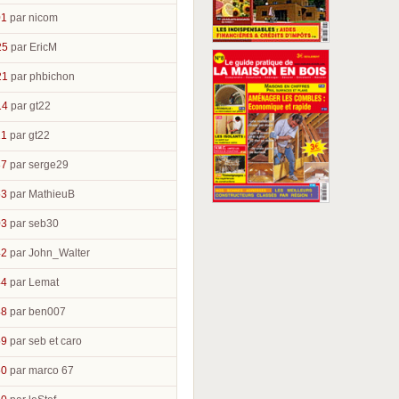
01
par nicom
25
par EricM
21
par phbichon
14
par gt22
21
par gt22
37
par serge29
53
par MathieuB
03
par seb30
42
par John_Walter
44
par Lemat
48
par ben007
59
par seb et caro
50
par marco 67