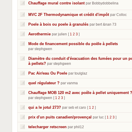
Chauffage mural contre isolant
par Bobbydobbelina
MVC 2F Thermodynamique et crédit d'impôt
par Colloc
Poele à bois ou poele à granulés
par bert &nan 73
Aerothermie
par julien
[
1
2
3
]
Mode de financement possible du poële à pellets
par stephgwen
Diamètre du conduit d'évacuation des fumées pour un p
à pellets?
par stephgwen
Pac Air/eau Ou Poele
par toulglaz
quel régulateur ?
par vanma
Chauffage MOB 120 m2 avec poêle à pellet uniquement 
par stephgwen
[
1
2
3
]
qui a le jotul 273?
par seb et caro
[
1
2
]
prix d'un puits canadien/provençal
par luc
[
1
2
3
]
telecharger retscreen
par phil12