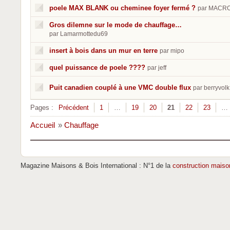
poele MAX BLANK ou cheminee foyer fermé ?
par MACR
Gros dilemne sur le mode de chauffage…
par Lamarmottedu69
insert à bois dans un mur en terre
par mipo
quel puissance de poele ????
par jeff
Puit canadien couplé à une VMC double flux
par berryvolk
Pages :
Précédent
1
…
19
20
21
22
23
…
Accueil
»
Chauffage
Magazine Maisons & Bois International : N°1 de la
construction maiso