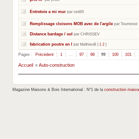
Entretoie a mi mur
par ced65
Remplissage cloisons MOB avec de l'argile
par Tournesol
Distance bardage / sol
par CHRISSEV
fabrication poutre en I
par MathieuB
[
1
2
]
Pages :
Précédent
1
…
97
98
99
100
101
Accueil
»
Auto-construction
Magazine Maisons & Bois International : N°1 de la
construction maiso