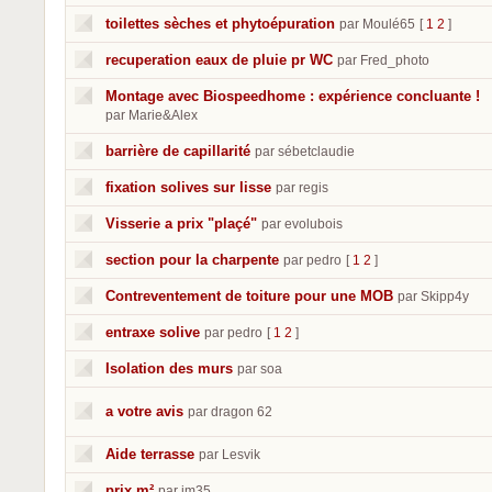
toilettes sèches et phytoépuration
par Moulé65
[
1
2
]
recuperation eaux de pluie pr WC
par Fred_photo
Montage avec Biospeedhome : expérience concluante !
par Marie&Alex
barrière de capillarité
par sébetclaudie
fixation solives sur lisse
par regis
Visserie a prix "plaçé"
par evolubois
section pour la charpente
par pedro
[
1
2
]
Contreventement de toiture pour une MOB
par Skipp4y
entraxe solive
par pedro
[
1
2
]
Isolation des murs
par soa
a votre avis
par dragon 62
Aide terrasse
par Lesvik
prix m²
par jm35