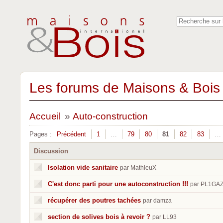
Les forums de Maisons & Bois 
Accueil
»
Auto-construction
Pages :
Précédent
1
…
79
80
81
82
83
…
Discussion
Isolation vide sanitaire
par MathieuX
C'est donc parti pour une autoconstruction !!!
par PL1GA
récupérer des poutres tachées
par damza
section de solives bois à revoir ?
par LL93