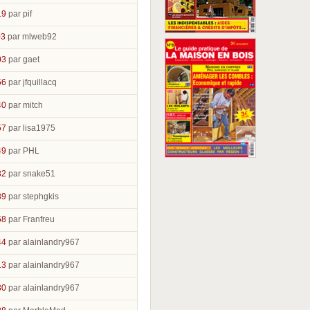
19
par pif
03
par mlweb92
03
par gaet
56
par jfquillacq
40
par mitch
57
par lisa1975
49
par PHL
32
par snake51
39
par stephgkis
58
par Franfreu
44
par alainlandry967
13
par alainlandry967
30
par alainlandry967