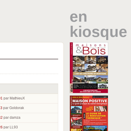
en
kiosque
01
par MathieuX
53
par Goldorak
32
par damza
26
par LL93