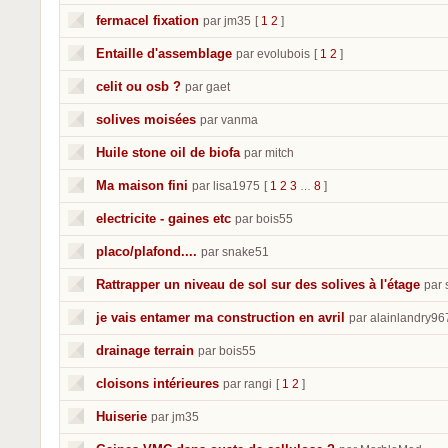
fermacel fixation
par jm35
[
1
2
]
Entaille d'assemblage
par evolubois
[
1
2
]
celit ou osb ?
par gaet
solives moisées
par vanma
Huile stone oil de biofa
par mitch
Ma maison fini
par lisa1975
[
1
2
3
8
]
…
electricite - gaines etc
par bois55
placo/plafond....
par snake51
Rattrapper un niveau de sol sur des solives à l'étage
par 
je vais entamer ma construction en avril
par alainlandry96
drainage terrain
par bois55
cloisons intérieures
par rangi
[
1
2
]
Huiserie
par jm35